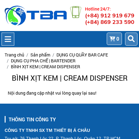
Hotline 24/7:
(+84) 912 919 679
(+84) 869 233 590
0
Trang chủ
Sản phẩm
DỤNG CỤ QUẦY BAR CAFE
DỤNG CỤ PHA CHẾ | BARTENDER
BÌNH XỊT KEM | CREAM DISPENSER
BÌNH XỊT KEM | CREAM DISPENSER
Nội dung đang cập nhật vui lòng quay lại sau!
THÔNG TIN CÔNG TY
CÔNG TY TNHH SX TM THIẾT BỊ Á CHÂU
Trụ sở: 76 Thạnh Lộc 22, P. Thạnh Lộc, Quận 12, TP HCM