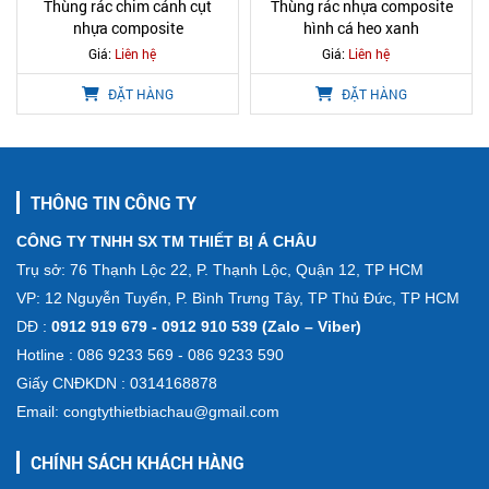
Thùng rác chim cánh cụt
Thùng rác nhựa composite
nhựa composite
hình cá heo xanh
Giá:
Liên hệ
Giá:
Liên hệ
ĐẶT HÀNG
ĐẶT HÀNG
THÔNG TIN CÔNG TY
CÔNG TY TNHH SX TM THIẾT BỊ Á CHÂU
Trụ sở: 76 Thạnh Lộc 22, P. Thạnh Lộc, Quận 12, TP HCM
VP: 12 Nguyễn Tuyển, P. Bình Trưng Tây, TP Thủ Đức, TP HCM
DĐ :
0912 919 679 - 0912 910 539 (Zalo – Viber)
Hotline : 086 9233 569 - 086 9233 590
Giấy CNĐKDN : 0314168878
Email: congtythietbiachau@gmail.com
CHÍNH SÁCH KHÁCH HÀNG