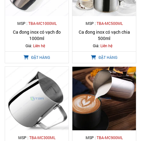
MSP :
TBA-MC1000ML
MSP :
TBA-MC500ML
Ca đong inox có vạch đo
Ca đong inox có vạch chia
1000ml
500ml
Giá:
Liên hệ
Giá:
Liên hệ
ĐẶT HÀNG
ĐẶT HÀNG
MSP :
TBA-MC300ML
MSP :
TBA-MC900ML