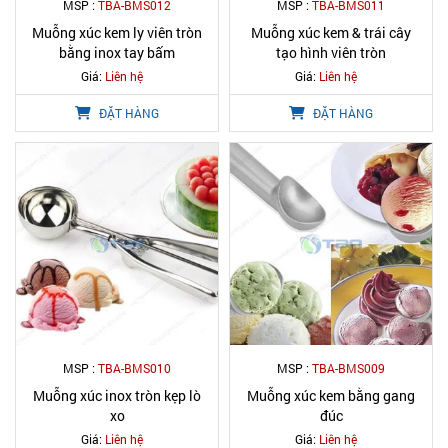
MSP :
TBA-BMS012
MSP :
TBA-BMS011
Muỗng xúc kem ly viên tròn
Muỗng xúc kem & trái cây
bằng inox tay bấm
tạo hình viên tròn
Giá:
Liên hệ
Giá:
Liên hệ
ĐẶT HÀNG
ĐẶT HÀNG
MSP :
TBA-BMS010
MSP :
TBA-BMS009
Muỗng xúc inox tròn kẹp lò
Muỗng xúc kem bằng gang
xo
đúc
Giá:
Liên hệ
Giá:
Liên hệ