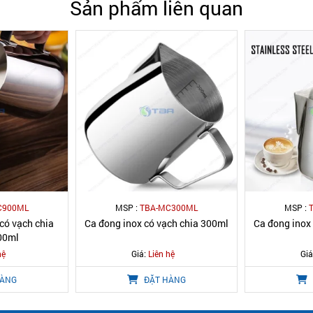
Sản phẩm liên quan
C900ML
MSP :
TBA-MC300ML
MSP :
có vạch chia
Ca đong inox có vạch chia 300ml
Ca đong inox
900ml
hệ
Giá:
Liên hệ
Giá
HÀNG
ĐẶT HÀNG