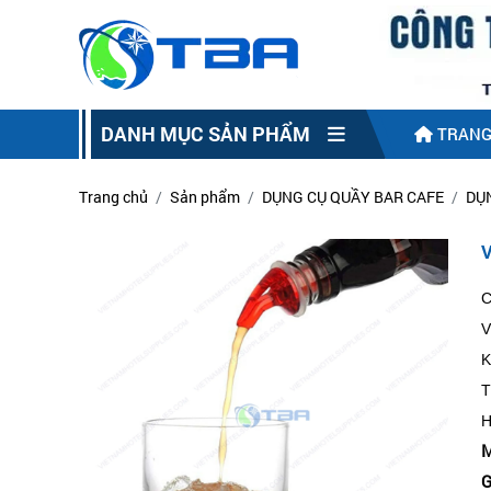
DANH MỤC SẢN PHẨM
TRANG
Trang chủ
Sản phẩm
DỤNG CỤ QUẦY BAR CAFE
DỤ
C
V
K
T
H
M
G