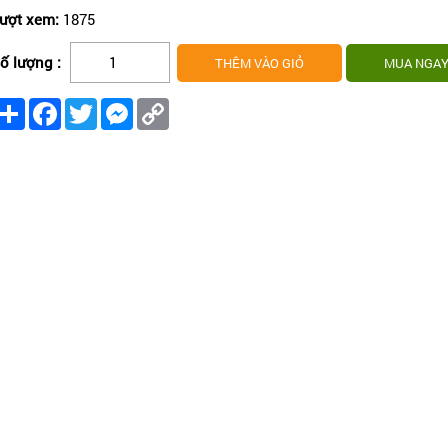
ượt xem:
1875
ố lượng :
Share
Facebook
Twitter
Messenger
Copy
Link