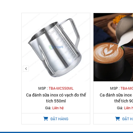
L
MSP :
TBA-MC550ML
MSP :
TBA-M
h đo thể
Ca đánh sữa inox có vạch đo thể
Ca đánh sữa inox 
tích 550ml
thể tích 
Giá:
Liên hệ
Giá:
Liên 
ĐẶT HÀNG
ĐẶT 