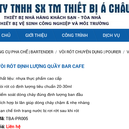
 CHỦ
GIỚI THIỆU
CÔNG TRÌNH
DỊCH VỤ
NG CỤ PHA CHẾ | BARTENDER
VÒI RÓT CHUYÊN DỤNG | POURER
V
VÒI RÓT ĐỊNH LƯỢNG QUẦY BAR CAFE
hất liệu: nhựa thực phẩm cao cấp
òi rót có định lượng tiêu chuẩn 20-30ml
iểm soát dòng chảy đúng định lượng ban đầu
ích hợp bi lăn giúp dòng chảy chậm & nhẹ nhàng
ạn chế tình trạng nước bị rơi rớt sau khi rót
ã:
TBA-PR005
iá:
Liên hệ