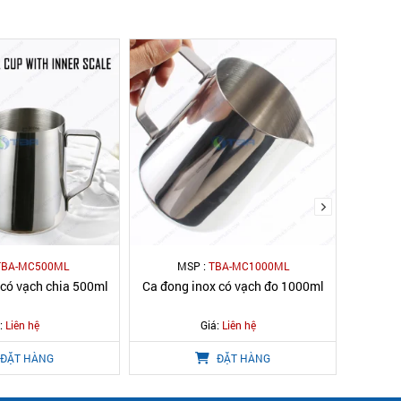
TBA-MC500ML
MSP :
TBA-MC1000ML
 có vạch chia 500ml
Ca đong inox có vạch đo 1000ml
Ca rót
:
Liên hệ
Giá:
Liên hệ
ĐẶT HÀNG
ĐẶT HÀNG