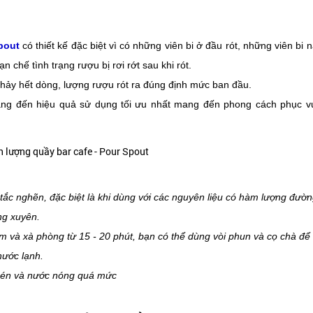
pout
có thiết kế đặc biệt vì có những viên bi ở đầu rót, những viên bi n
chế tình trạng rượu bị rơi rớt sau khi rót.
 chảy hết dòng, lượng rượu rót ra đúng định mức ban đầu.
mang đến hiệu quả sử dụng tối ưu nhất mang đến phong cách phục v
tắc nghẽn, đặc biệt là khi dùng với các nguyên liệu có hàm lượng đườn
ng xuyên.
ấm và xà phòng từ 15 - 20 phút, bạn có thể dùng vòi phun và cọ chà để
nước lạnh.
chén và nước nóng quá mức