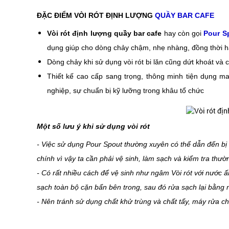
ĐẶC ĐIỂM VÒI RÓT ĐỊNH LƯỢNG
QUẦY BAR CAFE
Vòi rót định lượng quầy bar cafe
hay còn gọi
Pour S
dụng giúp cho dòng chảy chậm, nhẹ nhàng, đồng thời hạn 
Dòng chảy khi sử dụng vòi rót bi lăn cũng dứt khoát và
Thiết kế cao cấp sang trọng, thông minh tiện dụng 
nghiệp, sự chuẩn bị kỹ lưỡng trong khâu tổ chức
Một số lưu ý khi sử dụng vòi rót
- Việc sử dụng Pour Spout thường xuyên có thể dẫn đến bị 
chính vì vậy ta cần phải vệ sinh, làm sạch và kiểm tra thườ
- Có rất nhiều cách để vệ sinh như ngâm Vòi rót với nước 
sạch toàn bộ cặn bẩn bên trong, sau đó rửa sạch lại bằng 
- Nên tránh sử dụng chất khử trùng và chất tẩy, máy rửa 