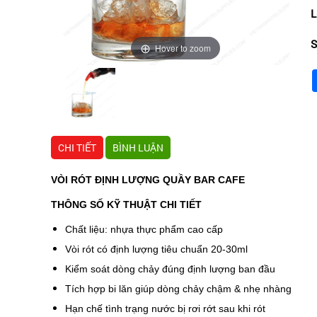
L
S
Hover to zoom
CHI TIẾT
BÌNH LUẬN
VÒI RÓT ĐỊNH LƯỢNG QUẦY BAR CAFE
THÔNG SỐ KỸ THUẬT CHI TIẾT
Chất liệu: nhựa thực phẩm cao cấp
Vòi rót có định lượng tiêu chuẩn 20-30ml
Kiểm soát dòng chảy đúng định lượng ban đầu
Tích hợp bi lăn giúp dòng chảy chậm & nhẹ nhàng
Hạn chế tình trạng nước bị rơi rớt sau khi rót