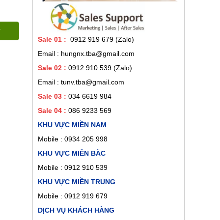
Sale 01
:
0912 919 679 (Zalo)
Email : hungnx.tba@gmail.com
Sale 02
:
0912 910 539
(Zalo)
Email : tunv.tba@gmail.com
Sale 03 :
034 6619 984
Sale 04 :
086 9233 569
KHU VỰC MIỀN NAM
Mobile :
0934 205 998
KHU VỰC MIỀN BẮC
Mobile : 0912 910 539
KHU VỰC MIỀN TRUNG
Mobile : 0912 919 679
DỊCH VỤ KHÁCH HÀNG