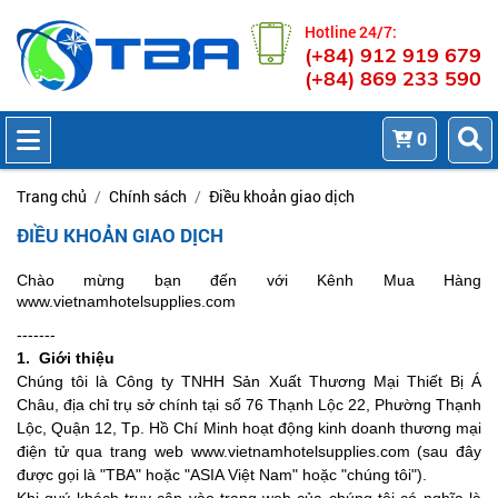
Hotline 24/7:
(+84) 912 919 679
(+84) 869 233 590
0
Trang chủ
Chính sách
Điều khoản giao dịch
ĐIỀU KHOẢN GIAO DỊCH
Chào mừng bạn đến với Kênh Mua Hàng
www.vietnamhotelsupplies.com
-------
1. Giới thiệu
Chúng tôi là Công ty TNHH Sản Xuất Thương Mại Thiết Bị Á
Châu, địa chỉ trụ sở chính tại số 76 Thạnh Lộc 22, Phường Thạnh
Lộc, Quận 12, Tp. Hồ Chí Minh hoạt động kinh doanh thương mại
điện tử qua trang web
www.vietnamhotelsupplies.com
(sau đây
được gọi là "TBA" hoặc "ASIA Việt Nam" hoặc "chúng tôi").