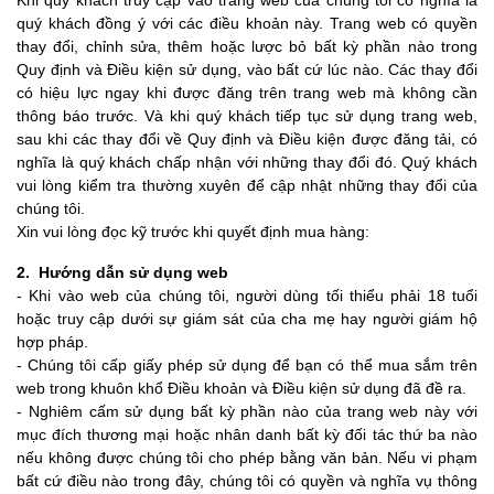
Khi quý khách truy cập vào trang web của chúng tôi có nghĩa là
quý khách đồng ý với các điều khoản này. Trang web có quyền
thay đổi, chỉnh sửa, thêm hoặc lược bỏ bất kỳ phần nào trong
Quy định và Điều kiện sử dụng, vào bất cứ lúc nào. Các thay đổi
có hiệu lực ngay khi được đăng trên trang web mà không cần
thông báo trước. Và khi quý khách tiếp tục sử dụng trang web,
sau khi các thay đổi về Quy định và Điều kiện được đăng tải, có
nghĩa là quý khách chấp nhận với những thay đổi đó. Quý khách
vui lòng kiểm tra thường xuyên để cập nhật những thay đổi của
chúng tôi.
Xin vui lòng đọc kỹ trước khi quyết định mua hàng:
2. Hướng dẫn sử dụng web
- Khi vào web của chúng tôi, người dùng tối thiểu phải 18 tuổi
hoặc truy cập dưới sự giám sát của cha mẹ hay người giám hộ
hợp pháp.
- Chúng tôi cấp giấy phép sử dụng để bạn có thể mua sắm trên
web trong khuôn khổ Điều khoản và Điều kiện sử dụng đã đề ra.
- Nghiêm cấm sử dụng bất kỳ phần nào của trang web này với
mục đích thương mại hoặc nhân danh bất kỳ đối tác thứ ba nào
nếu không được chúng tôi cho phép bằng văn bản. Nếu vi phạm
bất cứ điều nào trong đây, chúng tôi có quyền và nghĩa vụ thông