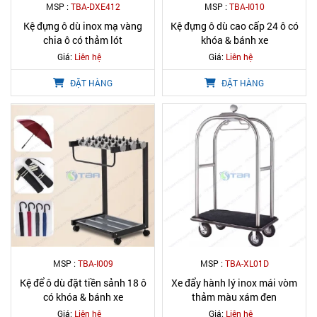
MSP :
TBA-DXE412
MSP :
TBA-I010
Kệ đựng ô dù inox mạ vàng
Kệ đựng ô dù cao cấp 24 ô có
chia ô có thảm lót
khóa & bánh xe
Giá:
Liên hệ
Giá:
Liên hệ
ĐẶT HÀNG
ĐẶT HÀNG
MSP :
TBA-I009
MSP :
TBA-XL01D
Kệ để ô dù đặt tiền sảnh 18 ô
Xe đẩy hành lý inox mái vòm
có khóa & bánh xe
thảm màu xám đen
Giá:
Liên hệ
Giá:
Liên hệ