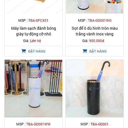
MSP :
TBA-SPCX01
MSP :
TBA-GD001WG
Máy làm sạch đánh bóng
Sọt để ô dù hình tròn màu
giày tự động cỡ nhỏ
trắng vành inox vàng
Giá:
Liên hệ
Giá:
950.000đ
ĐẶT HÀNG
ĐẶT HÀNG
MSP :
TBA-GD001WW
MSP :
TBA-GD001