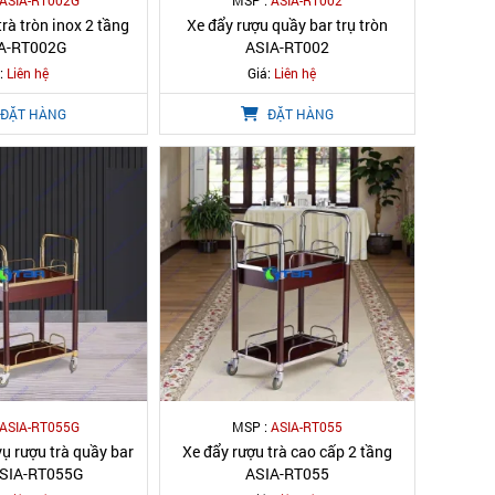
ASIA-RT002G
MSP :
ASIA-RT002
rà tròn inox 2 tầng
Xe đẩy rượu quầy bar trụ tròn
A-RT002G
ASIA-RT002
:
Liên hệ
Giá:
Liên hệ
ĐẶT HÀNG
ĐẶT HÀNG
ASIA-RT055G
MSP :
ASIA-RT055
ụ rượu trà quầy bar
Xe đẩy rượu trà cao cấp 2 tầng
ASIA-RT055G
ASIA-RT055