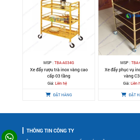
MSP :
TBA-A034G
MSP :
TBA-
Xe đẩy rượu trà inox vàng cao
Xe đẩy phục vụ in
cấp 03 tầng
vàng C
Giá:
Liên hệ
Giá:
Liên 
ĐẶT HÀNG
ĐẶT 
THÔNG TIN CÔNG TY