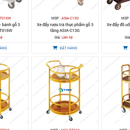
RT016W
MSP :
ASIA-C13G
MSP 
 - bánh gỗ 3
Xe đẩy rượu trà thực phẩm gỗ 3
Xe đẩy đồ uố
RT016W
tầng ASIA-C13G
hệ
Giá:
Liên hệ
Giá
HÀNG
ĐẶT HÀNG