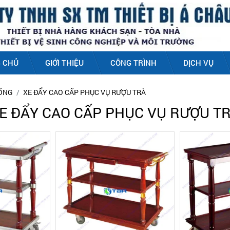
 CHỦ
GIỚI THIỆU
CÔNG TRÌNH
DỊCH VỤ
UỐNG
XE ĐẨY CAO CẤP PHỤC VỤ RƯỢU TRÀ
E ĐẨY CAO CẤP PHỤC VỤ RƯỢU T