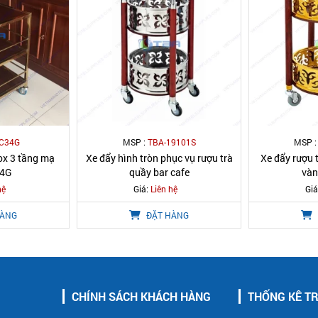
C34G
MSP :
TBA-19101S
MSP 
ox 3 tầng mạ
Xe đẩy hình tròn phục vụ rượu trà
Xe đẩy rượu t
34G
quầy bar cafe
vàn
hệ
Giá:
Liên hệ
Giá
HÀNG
ĐẶT HÀNG
CHÍNH SÁCH KHÁCH HÀNG
THỐNG KÊ T