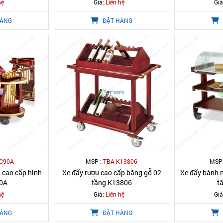
hệ
Giá:
Liên hệ
Giá
HÀNG
ĐẶT HÀNG
C90A
MSP :
TBA-K13806
MSP
à cao cấp hình
Xe đẩy rượu cao cấp bằng gỗ 02
Xe đẩy bánh 
90A
tầng K13806
t
hệ
Giá:
Liên hệ
Giá
HÀNG
ĐẶT HÀNG