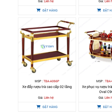
Giá:
Liên hệ
Giá:
Liên 
ĐẶT HÀNG
ĐẶT 
MSP :
TBA-A066P
MSP :
TBA-
Xe đẩy rượu trà cao cấp 02 tầng
Xe phục vụ rượu tr
Oval C
Giá:
Liên hệ
Giá:
Liên 
ĐẶT HÀNG
ĐẶT 