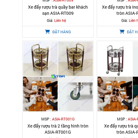
MSP :
ASIA-RT009
MSP :
ASIA-
Xe đẩy rượu trà quầy bar khách
Xe đẩy rượu trà In
sạn ASIA-RT009
tròn ASIA-
Giá:
Liên hệ
Giá:
Liên 
ĐẶT HÀNG
ĐẶT 
MSP :
ASIA-RT001G
MSP :
ASIA-
Xe đẩy rượu trà 2 tầng hình tròn
Xe đẩy rượu trà q
ASIA-RT001G
tròn ASIA-