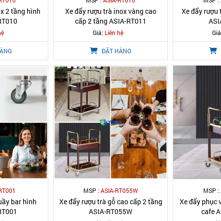
RT010
MSP :
ASIA-RT010
MSP :
ox 2 tầng hình
Xe đẩy rượu trà inox vàng cao
Xe đẩy rượu t
RT010
cấp 2 tầng ASIA-RT011
ASI
hệ
Giá:
Liên hệ
Giá
HÀNG
ĐẶT HÀNG
RT001
MSP :
ASIA-RT055W
MSP :
uầy bar hình
Xe đẩy rượu trà gỗ cao cấp 2 tầng
Xe đẩy phục v
RT001
ASIA-RT055W
cafe 