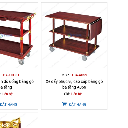
:
TBA-XDG3T
MSP :
TBA-A059
ăn đồ uống bằng gỗ
Xe đẩy phục vụ cao cấp bằng gỗ
ba tầng
ba tầng A059
:
Liên hệ
Giá:
Liên hệ
ĐẶT HÀNG
ĐẶT HÀNG