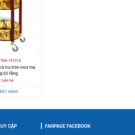
:
TBA-19101G
rà trụ tròn inox mạ
g 02 tầng
:
Liên hệ
ĐẶT HÀNG
RUY CẬP
FANPAGE FACEBOOK