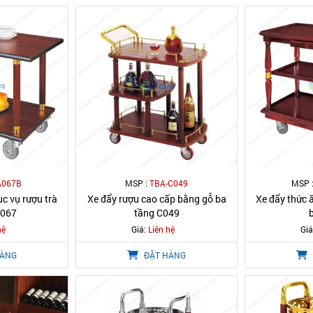
A067B
MSP :
TBA-C049
MSP 
c vụ rượu trà
Xe đẩy rượu cao cấp bằng gỗ ba
Xe đẩy thức 
A067
tầng C049
hệ
Giá:
Liên hệ
Giá
HÀNG
ĐẶT HÀNG