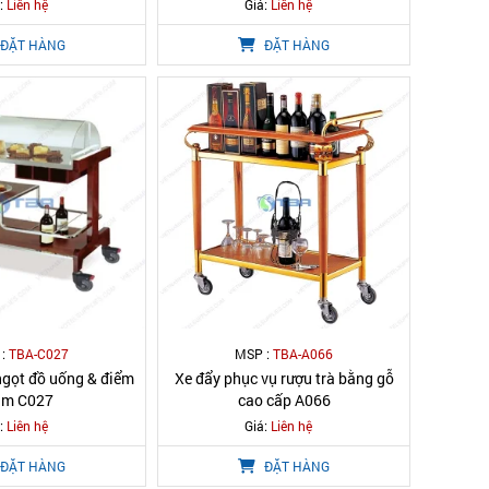
:
Liên hệ
Giá:
Liên hệ
ĐẶT HÀNG
ĐẶT HÀNG
 :
TBA-C027
MSP :
TBA-A066
ngọt đồ uống & điểm
Xe đẩy phục vụ rượu trà bằng gỗ
âm C027
cao cấp A066
:
Liên hệ
Giá:
Liên hệ
ĐẶT HÀNG
ĐẶT HÀNG