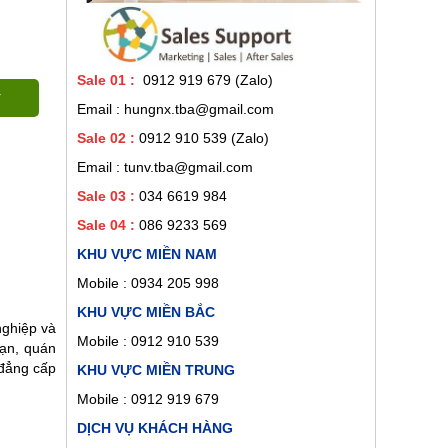
Sale 01
:
0912 919 679 (Zalo)
Email : hungnx.tba@gmail.com
Sale 02
:
0912 910 539
(Zalo)
Email : tunv.tba@gmail.com
Sale 03 :
034 6619 984
Sale 04 :
086 9233 569
KHU VỰC MIỀN NAM
Mobile :
0934 205 998
KHU VỰC MIỀN BẮC
nghiệp và
Mobile : 0912 910 539
sạn, quán
 đẳng cấp
KHU VỰC MIỀN TRUNG
Mobile : 0912 919 679
DỊCH VỤ KHÁCH HÀNG