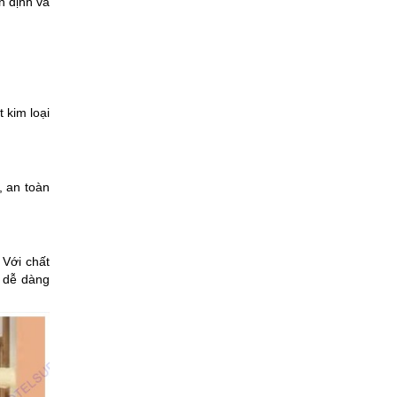
n định và
 kim loại
, an toàn
 Với chất
n dễ dàng