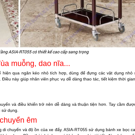
 tầng ASIA-RT055 có thiết kế cao cấp sang trọng
ùa muỗng, dao nĩa...
hể hiện qua ngăn kéo nhỏ tích hợp, dùng để đựng các vật dụng nhỏ
Điều này giúp nhân viên phục vụ dễ dàng thao tác, tiết kiệm thời gia
chuyển và điều khiển trở nên dễ dàng và thuận tiện hơn. Tay cầm được
i sử dụng.
i chuyển êm
g di chuyển và độ ồn của xe đẩy. ASIA-RT055 sử dụng bánh xe bọc c