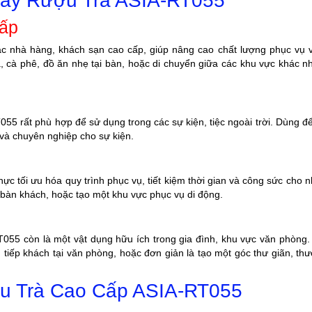
ẩy Rượu Trà ASIA-RT055
cấp
c nhà hàng, khách sạn cao cấp, giúp nâng cao chất lượng phục vụ 
, cà phê, đồ ăn nhẹ tại bàn, hoặc di chuyển giữa các khu vực khác n
T055 rất phù hợp để sử dụng trong các sự kiện, tiệc ngoài trời. Dùng đ
i và chuyên nghiệp cho sự kiện.
c tối ưu hóa quy trình phục vụ, tiết kiệm thời gian và công sức cho n
bàn khách, hoặc tạo một khu vực phục vụ di động.
055 còn là một vật dụng hữu ích trong gia đình, khu vực văn phòng
 tiếp khách tại văn phòng, hoặc đơn giản là tạo một góc thư giãn, th
u Trà Cao Cấp ASIA-RT055