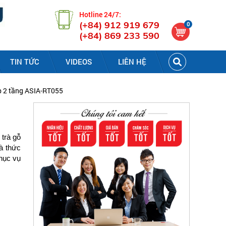
Hotline 24/7:
(+84) 912 919 679
0
(+84) 869 233 590
TIN TỨC
VIDEOS
LIÊN HỆ
ấp 2 tầng ASIA-RT055
trà gỗ
à thức
phục
vụ