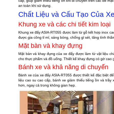
cấp, giúp giảm thiểu tiếng ồn khi di chuyển trên các bề mặ
an toàn khi sử dụng.
Chất Liệu và Cấu Tạo Của X
Khung xe và các chi tiết kim loại
Khung xe đẩy ASIA-RT055 được làm từ gỗ kết hợp inox cao c
được gia công tỉ mỉ, sáng bóng, chống gỉ sét, tăng tính th
Mặt bàn và khay đựng
Mặt bàn và khay đựng của xe đẩy được làm từ vật liệu ch
cho thực phẩm và đồ uống. Thiết kế khay đựng có gờ cao gi
Bánh xe và khả năng di chuyển
Bánh xe của xe đẩy ASIA-RT055 được thiết kế đặc biệt để 
liệu cao su cao cấp, bánh xe giảm thiểu tiếng ồn và trầ
hơn, ngay cả trong không gian hẹp.