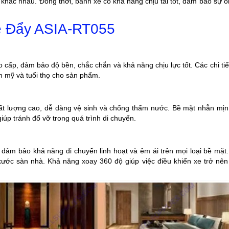
t khác nhau. Đồng thời, bánh xe có khả năng chịu tải tốt, đảm bảo sự ổ
e Đẩy ASIA-RT055
ấp, đảm bảo độ bền, chắc chắn và khả năng chịu lực tốt. Các chi tiết
ẩm mỹ và tuổi thọ cho sản phẩm.
ất lượng cao, dễ dàng vệ sinh và chống thấm nước. Bề mặt nhẵn mịn
úp tránh đổ vỡ trong quá trình di chuyển.
đảm bảo khả năng di chuyển linh hoạt và êm ái trên mọi loại bề mặt.
y xước sàn nhà. Khả năng xoay 360 độ giúp việc điều khiển xe trở nê