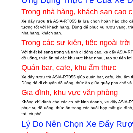
Ứng Dụng Thực Tế Của Xe Đ
Trong nhà hàng, khách sạn cao 
Xe đẩy rượu trà ASIA-RT055 là lựa chọn hoàn hảo cho cá
tượng tốt với khách hàng. Dùng để phục vụ rượu vang, trà
nhà hàng, khách sạn.
Trong các sự kiện, tiệc ngoài trời
Với thiết kế sang trọng và tính di động cao, xe đẩy ASIA-R
đồ uống, thức ăn tại các khu vực khác nhau, tạo sự tiện lợ
Quán bar, cafe, khu ẩm thực
Xe đẩy rượu trà ASIA-RT055 giúp quán bar, cafe, khu ẩm thự
Dùng để di chuyển đồ uống, thức ăn giữa quầy pha chế và 
Gia đình, khu vực văn phòng
Không chỉ dành cho các cơ sở kinh doanh, xe đẩy ASIA-RT
phục vụ đồ uống, thức ăn trong các buổi họp mặt gia đình,
trà, cà phê.
Lý Do Nên Chọn Xe Đẩy Rượ