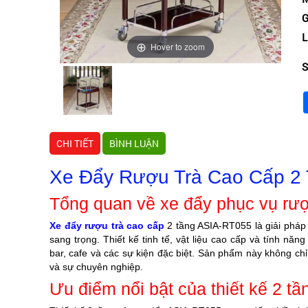
G
L
Hover to zoom
S
CHI TIẾT
BÌNH LUẬN
Xe Đẩy Rượu Trà Cao Cấp 2
Tổng quan về xe đẩy phục vụ rượ
Xe đẩy rượu trà cao cấp
2 tầng ASIA-RT055 là giải pháp
sang trọng. Thiết kế tinh tế, vật liệu cao cấp và tính nă
bar, cafe và các sự kiện đặc biệt. Sản phẩm này không chỉ 
và sự chuyên nghiệp.
Ưu điểm nổi bật của thiết kế 2 tầ