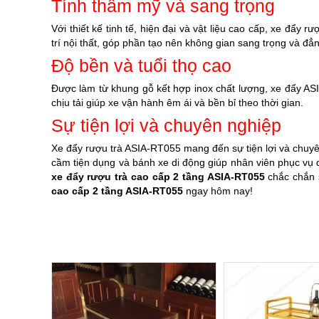
Tính thẩm mỹ và sang trọng
Với thiết kế tinh tế, hiện đại và vật liệu cao cấp, xe đẩy
trí nội thất, góp phần tạo nên không gian sang trọng và đẳ
Độ bền và tuổi thọ cao
Được làm từ khung gỗ kết hợp inox chất lượng, xe đẩy ASI
chịu tải giúp xe vận hành êm ái và bền bỉ theo thời gian.
Sự tiện lợi và chuyên nghiệp
Xe đẩy rượu trà ASIA-RT055 mang đến sự tiện lợi và chuyên
cầm tiện dụng và bánh xe di động giúp nhân viên phục vụ d
xe đẩy rượu trà cao cấp 2 tầng ASIA-RT055
chắc chắn 
cao cấp 2 tầng ASIA-RT055
ngay hôm nay!