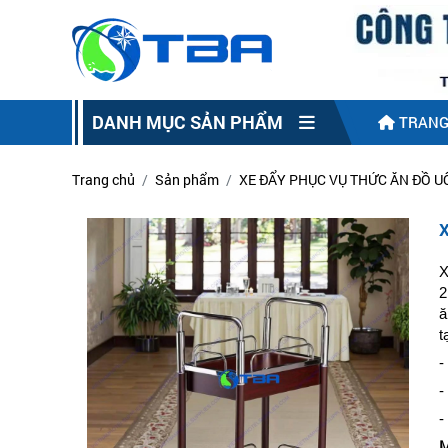
DANH MỤC SẢN PHẨM
TRANG
Trang chủ
Sản phẩm
XE ĐẨY PHỤC VỤ THỨC ĂN ĐỒ 
X
2
ă
t
-
-
-
M