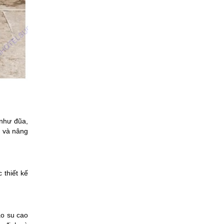
 như đũa,
n và nâng
 thiết kế
ao su cao