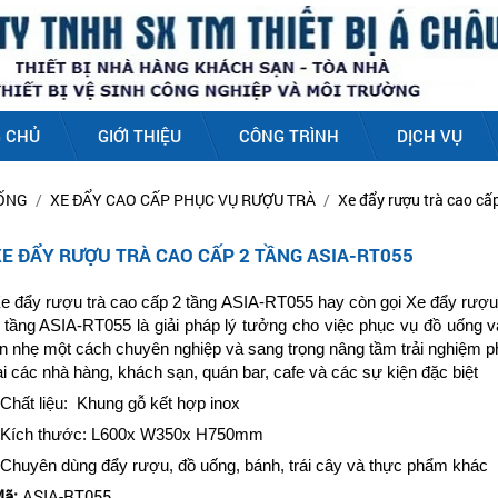
 CHỦ
GIỚI THIỆU
CÔNG TRÌNH
DỊCH VỤ
UỐNG
XE ĐẨY CAO CẤP PHỤC VỤ RƯỢU TRÀ
Xe đẩy rượu trà cao c
XE ĐẨY RƯỢU TRÀ CAO CẤP 2 TẦNG ASIA-RT055
e đẩy rượu trà cao cấp 2 tầng ASIA-RT055 hay còn gọi Xe đẩy rượu 
 tầng ASIA-RT055 là giải pháp lý tưởng cho việc phục vụ đồ uống v
n nhẹ một cách chuyên nghiệp và sang trọng nâng tầm trải nghiệm 
ại các nhà hàng, khách sạn, quán bar, cafe và các sự kiện đặc biệt
 Chất liệu: Khung gỗ kết hợp inox
 Kích thước: L600x W350x H750mm
 Chuyên dùng đẩy rượu, đồ uống, bánh, trái cây và thực phẩm khác
ã:
ASIA-RT055