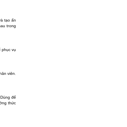
và tạo ấn
hau trong
ể phục vụ
hân viên.
. Dùng để
ưởng thức