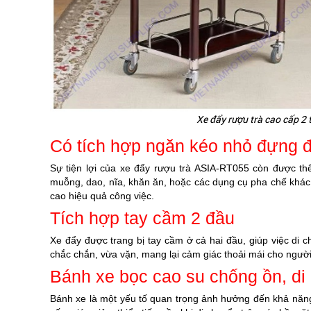
Xe đẩy rượu trà cao cấp 2
Có tích hợp ngăn kéo nhỏ đựng đ
Sự tiện lợi của xe đẩy rượu trà ASIA-RT055 còn được t
muỗng, dao, nĩa, khăn ăn, hoặc các dụng cụ pha chế khác. 
cao hiệu quả công việc.
Tích hợp tay cầm 2 đầu
Xe đẩy được trang bị tay cầm ở cả hai đầu, giúp việc di 
chắc chắn, vừa vặn, mang lại cảm giác thoải mái cho ngườ
Bánh xe bọc cao su chống ồn, d
Bánh xe là một yếu tố quan trọng ảnh hưởng đến khả năn