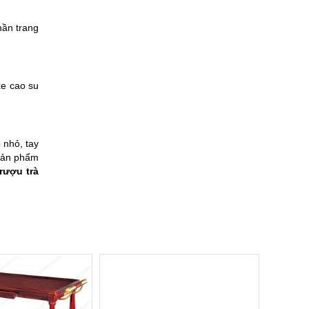
hần trang
xe cao su
 nhỏ, tay
 Sản phẩm
rượu trà