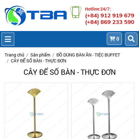
Hotline 24/7:
(+84) 912 919 679
(+84) 869 233 590
0
Trang chủ
Sản phẩm
ĐỒ DÙNG BÀN ĂN - TIỆC BUFFET
CÂY ĐỂ SỐ BÀN - THỰC ĐƠN
CÂY ĐỂ SỐ BÀN - THỰC ĐƠN