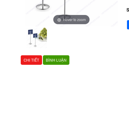
S
Hover to zoom
CHI TIẾT
BÌNH LUẬN