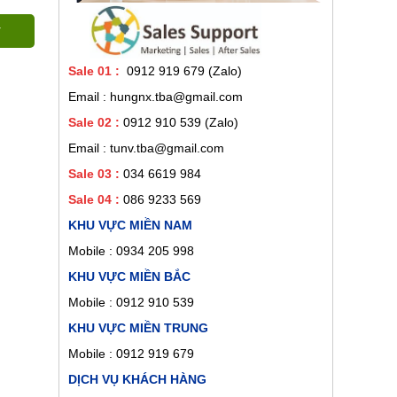
Sale 01
:
0912 919 679 (Zalo)
Email : hungnx.tba@gmail.com
Sale 02
:
0912 910 539
(Zalo)
Email : tunv.tba@gmail.com
Sale 03 :
034 6619 984
Sale 04 :
086 9233 569
KHU VỰC MIỀN NAM
Mobile :
0934 205 998
KHU VỰC MIỀN BẮC
Mobile : 0912 910 539
KHU VỰC MIỀN TRUNG
Mobile : 0912 919 679
DỊCH VỤ KHÁCH HÀNG