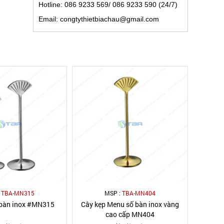
Hotline: 086 9233 569/ 086 9233 590 (24/7)
Email: congtythietbiachau@gmail.com
:
TBA-MN315
MSP :
TBA-MN404
 bàn inox #MN315
Cây kẹp Menu số bàn inox vàng
cao cấp MN404