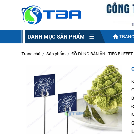
DANH MỤC SẢN PHẨM
TRANG
Trang chủ
Sản phẩm
ĐỒ DÙNG BÀN ĂN - TIỆC BUFFET
K
C
B
Đ
M
G
L