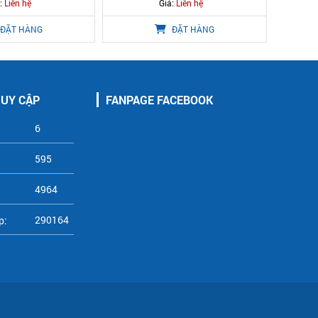
:
Liên hệ
Giá:
Liên hệ
ĐẶT HÀNG
ĐẶT HÀNG
RUY CẬP
FANPAGE FACEBOOK
6
595
4964
290164
p: