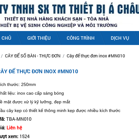
 CHỦ
GIỚI THIỆU
CÔNG TRÌNH
DỊCH VỤ
CÂY ĐỂ SỐ BÀN - THỰC ĐƠN
Cây để thực đơn inox #MN010
CÂY ĐỂ THỰC ĐƠN INOX #MN010
ích thước: 250mm
hất liệu: inox cao cấp sáng bóng
ề mặt được xử lý kỹ lưỡng, đẹp mắt
ầu cây kẹp có thiết kế thông minh kẹp được nhiều kích thước
ã:
TBA-MN010
iá:
Liên hệ
ượt xem:
1524