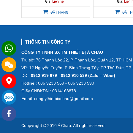
Giá:
Liên hệ
Giá:
Liên 
ĐẶT HÀNG
ĐẶT 
THÔNG TIN CÔNG TY
CÔNG TY TNHH SX TM THIẾT BỊ Á CHÂU
Trụ sở: 76 Thạnh Lộc 22, P. Thạnh Lộc, Quận 12, TP HCM
VP: 12 Nguyễn Tuyển, P. Bình Trưng Tây, TP Thủ Đức, T
DĐ :
0912 919 679 - 0912 910 539 (Zalo – Viber)
Hotline : 086 9233 569 - 086 9233 590
Giấy CNĐKDN : 0314168878
Email: congtythietbiachau@gmail.com
Coppyright © 2019
Á Châu
. All right reserved.