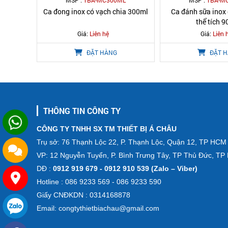
MSP :
TBA-MC300ML
MSP :
TBA-M
Ca đong inox có vạch chia 300ml
Ca đánh sữa inox 
thể tích 
Giá:
Liên hệ
Giá:
Liên 
ĐẶT HÀNG
ĐẶT 
THÔNG TIN CÔNG TY
CÔNG TY TNHH SX TM THIẾT BỊ Á CHÂU
Trụ sở: 76 Thạnh Lộc 22, P. Thạnh Lộc, Quận 12, TP HCM
VP: 12 Nguyễn Tuyển, P. Bình Trưng Tây, TP Thủ Đức, T
DĐ :
0912 919 679 - 0912 910 539 (Zalo – Viber)
Hotline : 086 9233 569 - 086 9233 590
Giấy CNĐKDN : 0314168878
Email: congtythietbiachau@gmail.com