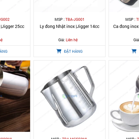
JG002
MSP :
TBA-JG001
MSP :
T
 |Jigger 25cc
Ly đong Nhật inox |Jigger 14cc
Ca đong inox
hệ
Giá:
Liên hệ
Giá
HÀNG
ĐẶT HÀNG