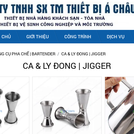
 CHỦ
GIỚI THIỆU
CÔNG TRÌNH
DỊCH VỤ
NG CỤ PHA CHẾ | BARTENDER
CA & LY ĐONG | JIGGER
CA & LY ĐONG | JIGGER