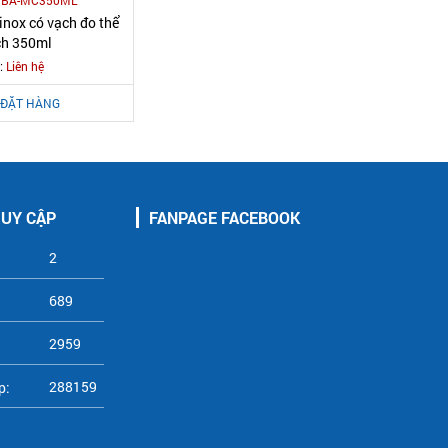
TBA-MC350ML
inox có vạch đo thể
ch 350ml
:
Liên hệ
ĐẶT HÀNG
RUY CẬP
FANPAGE FACEBOOK
2
689
2959
288159
p: