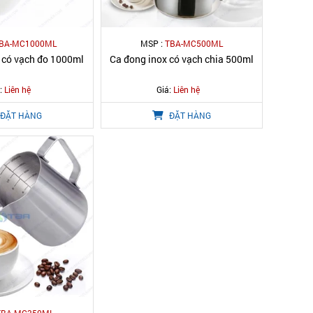
BA-MC1000ML
MSP :
TBA-MC500ML
 có vạch đo 1000ml
Ca đong inox có vạch chia 500ml
:
Liên hệ
Giá:
Liên hệ
ĐẶT HÀNG
ĐẶT HÀNG