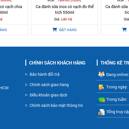
C900ML
MSP :
TBA-MC550ML
MSP :
có vạch chia
Ca đánh sữa inox có vạch đo thể
Ca đánh sữa 
900ml
tích 550ml
tí
hệ
Giá:
Liên hệ
Giá
HÀNG
ĐẶT HÀNG
CHÍNH SÁCH KHÁCH HÀNG
THỐNG KÊ T
Bảo hành đổi trả
Đang online:
Chính sách giao hàng
Trong ngày:
P HCM
Điều khoản giao dịch
Trong tuần:
Chính sách bảo mật thông tin
Tổng truy cậ