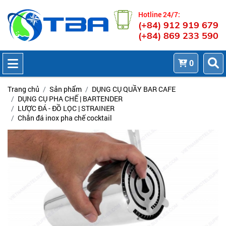
Hotline 24/7:
(+84) 912 919 679
(+84) 869 233 590
0
Trang chủ
Sản phẩm
DỤNG CỤ QUẦY BAR CAFE
DỤNG CỤ PHA CHẾ | BARTENDER
LƯỢC ĐÁ - ĐỒ LỌC | STRAINER
Chắn đá inox pha chế cocktail