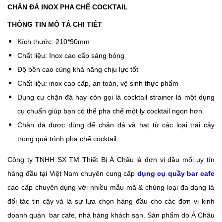
CHẮN ĐÁ INOX PHA CHẾ COCKTAIL
THÔNG TIN MÔ TẢ CHI TIẾT
Kích thước: 210*90mm
Chất liệu: Inox cao cấp sáng bóng
Đ
ộ bền cao cùng khả năng chịu lực tốt
Chất liệu: inox cao cấp, an toàn, vệ sinh thực phẩm
Dụng cụ chặn đá hay còn gọi là cocktail strainer là một dụng
cụ chuẩn giúp bạn có thể pha chế một ly cocktail ngon hơn.
Chặn đá được dùng để chặn đá và hạt từ các loại trái cây
trong quá trình pha chế cocktail.
Công ty TNHH SX TM Thiết Bị Á Châu là đơn vị đầu mối uy tín
hàng đầu tại Việt Nam chuyên cung cấp
dụng cụ quầy bar cafe
cao cấp chuyên dụng với nhiều mẫu mã & chủng loại đa dạng là
đối tác tin cậy và là sự lựa chọn hàng đầu cho các đơn vị kinh
doanh quán bar cafe, nhà hàng khách sạn. Sản phẩm do Á Châu