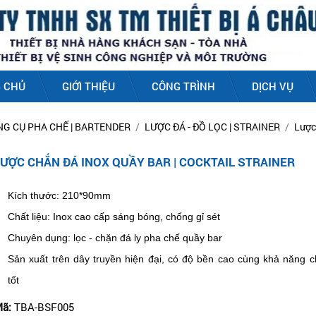
 CHỦ
GIỚI THIỆU
CÔNG TRÌNH
DỊCH VỤ
NG CỤ PHA CHẾ | BARTENDER
LƯỢC ĐÁ - ĐỒ LỌC | STRAINER
Lược
LƯỢC CHẮN ĐÁ INOX QUẦY BAR | COCKTAIL STRAINER
Kích thước: 210*90mm
Chất liệu: Inox cao cấp sáng bóng, chống gỉ sét
Chuyên dụng: lọc - chặn đá ly pha chế quầy bar
Sản xuất trên dây truyền hiện đại, có độ bền cao cùng khả năng ch
tốt 
ã:
TBA-BSF005