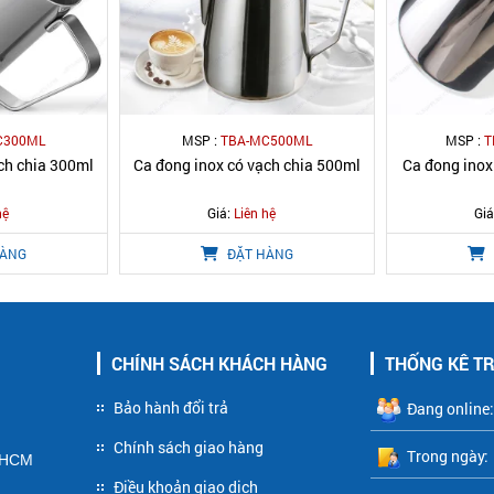
C300ML
MSP :
TBA-MC500ML
MSP :
T
ch chia 300ml
Ca đong inox có vạch chia 500ml
Ca đong inox
hệ
Giá:
Liên hệ
Giá
HÀNG
ĐẶT HÀNG
CHÍNH SÁCH KHÁCH HÀNG
THỐNG KÊ T
Bảo hành đổi trả
Đang online:
Chính sách giao hàng
Trong ngày:
P HCM
Điều khoản giao dịch