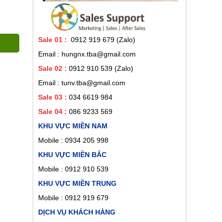
Sale 01
:
0912 919 679 (Zalo)
Email : hungnx.tba@gmail.com
Sale 02
:
0912 910 539
(Zalo)
Email : tunv.tba@gmail.com
Sale 03 :
034 6619 984
Sale 04 :
086 9233 569
KHU VỰC MIỀN NAM
Mobile :
0934 205 998
KHU VỰC MIỀN BẮC
Mobile : 0912 910 539
KHU VỰC MIỀN TRUNG
Mobile : 0912 919 679
DỊCH VỤ KHÁCH HÀNG