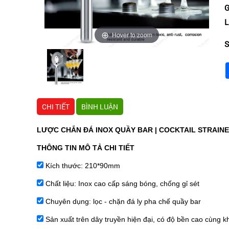
G
L
Hover to zoom
S
CHI TIẾT
BÌNH LUẬN
LƯỢC CHẮN ĐÁ INOX QUẦY BAR | COCKTAIL STRAIN
THÔNG TIN MÔ TẢ CHI TIẾT
Kích thước: 210*90mm
Chất liệu: Inox cao cấp sáng bóng, chống gỉ sét
Chuyên dụng: lọc - chặn đá ly pha chế quầy bar
 Sản xuất trên dây truyền hiện đại, có độ bền cao cùng kh