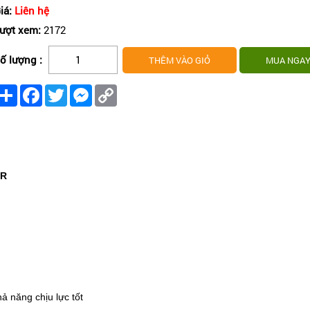
iá:
Liên hệ
ượt xem:
2172
ố lượng :
Share
Facebook
Twitter
Messenger
Copy
Link
ER
ả năng chịu lực tốt 