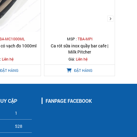
BA-MC1000ML
MSP :
TBA-MPI
 có vạch đo 1000ml
Ca rót sữa inox quầy bar cafe |
Chai tập
Milk Pitcher
:
Liên hệ
Giá:
Liên hệ
ĐẶT HÀNG
ĐẶT HÀNG
RUY CẬP
FANPAGE FACEBOOK
1
528