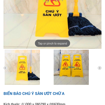
Tap or pinch to expand
BIỂN BÁO CHÚ Ý SÀN ƯỚT CHỮ A
Kích thước: (L)300 x (W)290 x (H)630mm