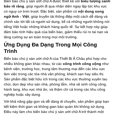
Biển báo chú ý sàn ướt chữ A được thiết kế với
biểu tượng cảnh
báo rõ ràng
, giúp người đi qua nhận diện ngay lập tức khu vực
có nguy cơ trơn trượt. Đặc biệt, sản phẩm có
nội dung song
ngữ Anh - Việt
, giúp truyền tải thông điệp một cách dễ dàng và
chính xác tới tất cả người sử dụng, kể cả những người không nói
tiếng Việt hoặc những khách hàng quốc tế. Sự kết hợp này giúp
đảm bảo tính hiệu quả của biển báo, giảm thiểu rủi ro tai nạn và
tăng cường sự an toàn trong mọi môi trường.
Ứng Dụng Đa Dạng Trong Mọi Công
Trình
Biển báo chú ý sàn ướt chữ A của Thiết Bị Á Châu phù hợp cho
nhiều không gian khác nhau, từ các
công trình công cộng
như
bệnh viện, trường học, trung tâm thương mại đến các khu vực
làm việc trong các tòa nhà văn phòng, khách sạn hay siêu thị.
Sản phẩm đặc biệt hữu ích trong các khu vực thường xuyên lau
chùi, dọn dẹp như sàn nhà, phòng tắm, nhà vệ sinh công cộng,
hành lang, khu vực nhà ăn, và thậm chí cả trong các khu công
nghiệp hoặc xây dựng.
Với khả năng gập gọn và dễ dàng di chuyển, sản phẩm giúp bạn
tiết kiệm thời gian và không gian bảo quản khi không sử dụng.
Điều này làm cho biển báo chú ý sàn ướt chữ A trở thành một