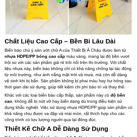
Chất Liệu Cao Cấp – Bền Bỉ Lâu Dài
Biển báo chú ý sàn ướt chữ A của Thiết Bị Á Châu được làm từ
nhựa HDPE/PP bóng cao cấp
màu vàng, mang lại độ bền vượt
trội so với các sản phẩm giá rẻ trôi nổi trên thị trường. Với chất
liệu nhựa này, biển báo không chỉ có khả năng chống lại tác động
từ môi trường, như ánh nắng mặt trời và mưa, mà còn dễ dàng
vệ sinh khi bị bẩn. Sản phẩm không bị phai màu hay hư hỏng sau
thời gian dài sử dụng, giúp tiết kiệm chi phí bảo trì và thay thế.
Khác với các loại biển báo cấp thấp, sản phẩm này có
độ bền
cao
, không dễ bị nứt vỡ hay biến dạng dù trong điều kiện sử
dụng khắc nghiệt. Việc sử dụng nhựa HDPE/PP giúp sản phẩm có
khả năng chịu được va đập và mài mòn, rất thích hợp cho các
công trình có lưu lượng người qua lại đông đúc.
Thiết Kế Chữ A Dễ Dàng Sử Dụng