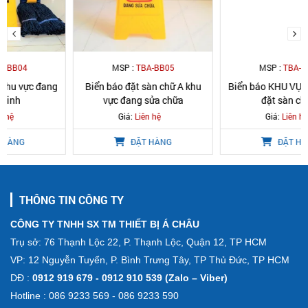
MSP :
TBA-BB05
MSP :
TBA-BB02
Biển báo đặt sàn chữ A khu
Biển báo KHU VỰC CẤM VÀO
vực đang sửa chữa
đặt sàn chữ A
Giá:
Liên hệ
Giá:
Liên hệ
ĐẶT HÀNG
ĐẶT HÀNG
THÔNG TIN CÔNG TY
CÔNG TY TNHH SX TM THIẾT BỊ Á CHÂU
Trụ sở: 76 Thạnh Lộc 22, P. Thạnh Lộc, Quận 12, TP HCM
VP: 12 Nguyễn Tuyển, P. Bình Trưng Tây, TP Thủ Đức, TP HCM
DĐ :
0912 919 679 - 0912 910 539 (Zalo – Viber)
Hotline : 086 9233 569 - 086 9233 590