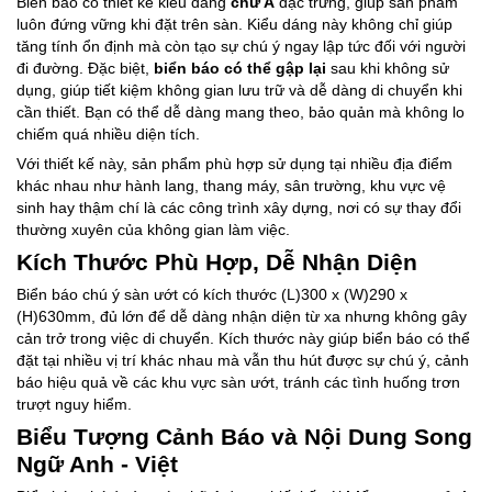
Biển báo có thiết kế kiểu dáng
chữ A
đặc trưng, giúp sản phẩm
luôn đứng vững khi đặt trên sàn. Kiểu dáng này không chỉ giúp
tăng tính ổn định mà còn tạo sự chú ý ngay lập tức đối với người
đi đường. Đặc biệt,
biển báo có thể gập lại
sau khi không sử
dụng, giúp tiết kiệm không gian lưu trữ và dễ dàng di chuyển khi
cần thiết. Bạn có thể dễ dàng mang theo, bảo quản mà không lo
chiếm quá nhiều diện tích.
Với thiết kế này, sản phẩm phù hợp sử dụng tại nhiều địa điểm
khác nhau như hành lang, thang máy, sân trường, khu vực vệ
sinh hay thậm chí là các công trình xây dựng, nơi có sự thay đổi
thường xuyên của không gian làm việc.
Kích Thước Phù Hợp, Dễ Nhận Diện
Biển báo chú ý sàn ướt có kích thước (L)300 x (W)290 x
(H)630mm, đủ lớn để dễ dàng nhận diện từ xa nhưng không gây
cản trở trong việc di chuyển. Kích thước này giúp biển báo có thể
đặt tại nhiều vị trí khác nhau mà vẫn thu hút được sự chú ý, cảnh
báo hiệu quả về các khu vực sàn ướt, tránh các tình huống trơn
trượt nguy hiểm.
Biểu Tượng Cảnh Báo và Nội Dung Song
Ngữ Anh - Việt