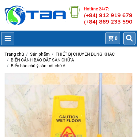
Hotline 24/7:
(+84) 912 919 679
(+84) 869 233 590
0
Trang chủ
Sản phẩm
THIẾT BỊ CHUYÊN DỤNG KHÁC
BIỂN CẢNH BÁO ĐẶT SÀN CHỮ A
Biển báo chú ý sàn ướt chữ A