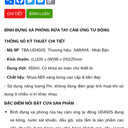
Link
CHI TIẾT
BÌNH LUẬN
BÌNH ĐỰNG XÀ PHÒNG RỬA TAY CẢM ỨNG TỰ ĐỘNG
THÔNG SỐ KỸ THUẬT CHI TIẾT
-
Mã SP
: TBA-UD450S.
Thương hiệu: SARAYA - Nhật Bản
-
Kích thước
: (L)105 x (W)98 x (H)225mm
-
Dung tích
: 450ml. Có khóa an toàn cho thiết bị
-
Chất liệu
: Nhựa ABS sáng bóng cao cấp & bền đẹp
- Sử dụng năng lượng Pin, không dùng điện giúp linh hoạt khi sử
dụng ở nhiều vị trí khác nhau
ĐẶC ĐIỂM NỔI BẬT CỬA SẢN PHẨM
Bình đựng xà phòng rửa tay
cảm ứng tự động UD450S đựng
xà bông, nước sát khuẩn, dầu gội, sữa tắm là sản phẩm cao