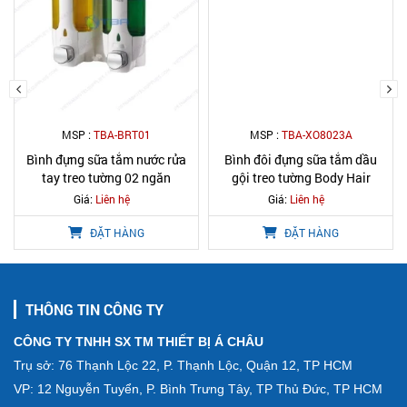
MSP :
TBA-BRT01
MSP :
TBA-XO8023A
Bình đựng sữa tắm nước rửa
Bình đôi đựng sữa tắm dầu
tay treo tường 02 ngăn
gội treo tường Body Hair
Giá:
Liên hệ
Giá:
Liên hệ
ĐẶT HÀNG
ĐẶT HÀNG
THÔNG TIN CÔNG TY
CÔNG TY TNHH SX TM THIẾT BỊ Á CHÂU
Trụ sở: 76 Thạnh Lộc 22, P. Thạnh Lộc, Quận 12, TP HCM
VP: 12 Nguyễn Tuyển, P. Bình Trưng Tây, TP Thủ Đức, TP HCM