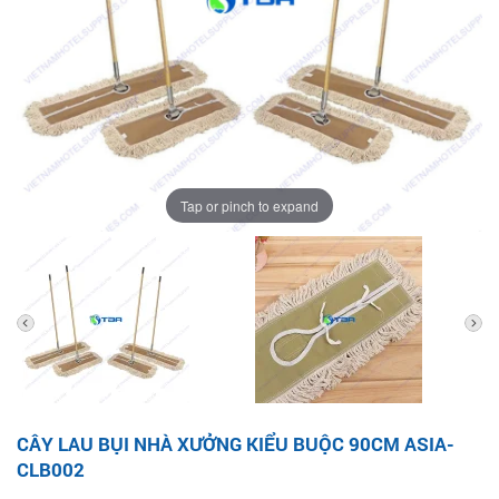
Tap or pinch to expand
CÂY LAU BỤI NHÀ XƯỞNG KIỂU BUỘC 90CM ASIA-
CLB002