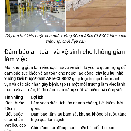
Cây lau bụi kiểu buộc cho nhà xưởng 90cm ASIA-CLB002 làm sạch
trên mọi chất liệu sàn
Đảm bảo an toàn và vệ sinh cho không gian
làm việc
Một không gian làm việc sạch sẽ và vệ sinh là yếu tố quan trọng để
đảm bảo sức khỏe và an toàn cho người lao động.
cây lau bụi nhà
xưởng kiểu buộc 90cm ASIA-CLB002
giúp loại bỏ bụi bẩn, mảnh
vụn và các tác nhân gây bệnh, tạo ra một môi trường làm việc lành
mạnh và an toàn, từ đó nâng cao năng suất và hiệu quả công việc.
Tính năng
Lợi ích
Kích thước
Làm sạch diện tích lớn nhanh chóng, tiết kiệm thời
90cm
gian.
Kiểu buộc
Đảm bảo tấm lau bám sát khung, không bị tuột, tăng
chắc chắn
hiệu quả làm sạch.
Vật liệu cao
Chịu được tác động mạnh, bền bỉ, tuổi thọ cao.
cấp