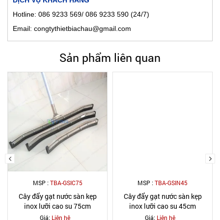
DỊCH VỤ KHÁCH HÀNG
Hotline: 086 9233 569/ 086 9233 590 (24/7)
Email: congtythietbiachau@gmail.com
Sản phẩm liên quan
MSP :
TBA-GSIC75
MSP :
TBA-GSIN45
Cây đẩy gạt nước sàn kẹp
Cây đẩy gạt nước sàn kẹp
inox lưỡi cao su 75cm
inox lưỡi cao su 45cm
Giá:
Liên hệ
Giá:
Liên hệ