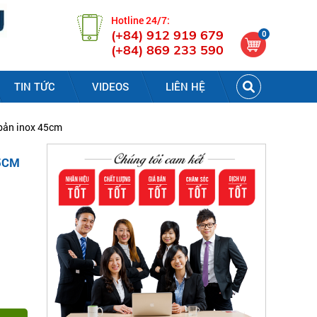
Hotline 24/7:
(+84) 912 919 679
0
(+84) 869 233 590
TIN TỨC
VIDEOS
LIÊN HỆ
 bản inox 45cm
5CM