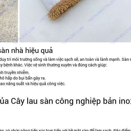
sàn nhà hiệu quả
 duy trì môi trường sống và làm việc sạch sẽ, an toàn và lành mạnh. Sàn 
 gây bệnh khác. Việc vệ sinh thường xuyên và đúng cách giúp:
nh truyền nhiễm.
hô hấp do bụi bẩn gây ra.
o năng suất và hiệu quả công việc.
của Cây lau sàn công nghiệp bản ino
n, có chức năng tiếp xúc trực tiếp với bề mặt sàn để làm sạch. Đặc điểm