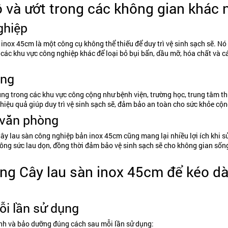
 và ướt trong các không gian khác 
ghiệp
nox 45cm là một công cụ không thể thiếu để duy trì vệ sinh sạch sẽ. Nó
 các khu vực công nghiệp khác để loại bỏ bụi bẩn, dầu mỡ, hóa chất và c
ộng
ng trong các khu vực công cộng như bệnh viện, trường học, trung tâm t
iệu quả giúp duy trì vệ sinh sạch sẽ, đảm bảo an toàn cho sức khỏe cộ
à văn phòng
y lau sàn công nghiệp bản inox 45cm cũng mang lại nhiều lợi ích khi s
 công sức lau dọn, đồng thời đảm bảo vệ sinh sạch sẽ cho không gian sốn
g Cây lau sàn inox 45cm để kéo dà
ỗi lần sử dụng
sinh và bảo dưỡng đúng cách sau mỗi lần sử dụng: