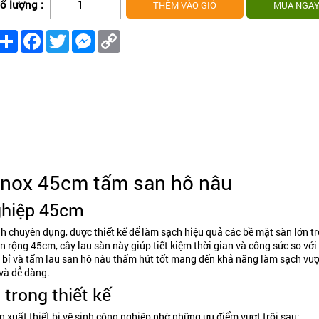
ố lượng :
Share
Facebook
Twitter
Messenger
Copy
Link
 inox 45cm tấm san hô nâu
ghiệp 45cm
nh chuyên dụng, được thiết kế để làm sạch hiệu quả các bề mặt sàn lớn t
 rộng 45cm, cây lau sàn này giúp tiết kiệm thời gian và công sức so với 
n bỉ và tấm lau san hô nâu thấm hút tốt mang đến khả năng làm sạch vượt
và dễ dàng.
 trong thiết kế
n xuất thiết bị vệ sinh công nghiệp nhờ những ưu điểm vượt trội sau: