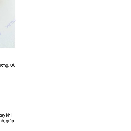
hường. Ưu
tay khi
nh, giúp