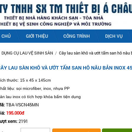
 CHỦ
GIỚI THIỆU
CÔNG TRÌNH
DỊCH VỤ
DỤNG CỤ LAU VỆ SINH SÀN
Cây lau sàn khô và ướt tấm san hô nâu
CÂY LAU SÀN KHÔ VÀ ƯỚT TẤM SAN HÔ NÂU BẢN INOX 4
ích thước: 15 x 45 x 145cm
hất liệu: sọi microfiber, inox, nhựa PP
ản lau inox có tích hợp khóa bấm tiện dụng
ã:
TBA-VSCN45MN
iá:
195.000đ
ượt xem:
2191