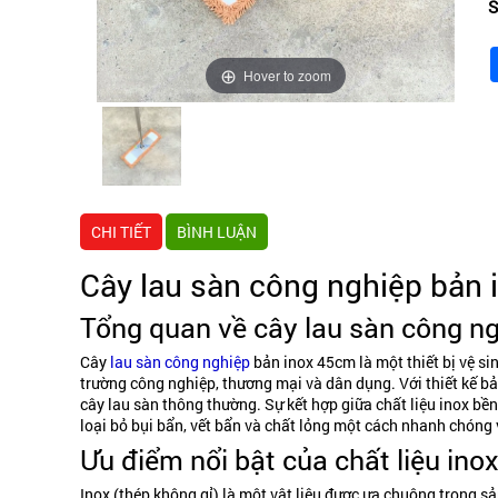
S
Hover to zoom
CHI TIẾT
BÌNH LUẬN
Cây lau sàn công nghiệp bản
Tổng quan về cây lau sàn công n
Cây
lau sàn công nghiệp
bản inox 45cm là một thiết bị vệ si
trường công nghiệp, thương mại và dân dụng. Với thiết kế bản
cây lau sàn thông thường. Sự kết hợp giữa chất liệu inox bề
loại bỏ bụi bẩn, vết bẩn và chất lỏng một cách nhanh chóng 
Ưu điểm nổi bật của chất liệu inox
Inox (thép không gỉ) là một vật liệu được ưa chuộng trong sả