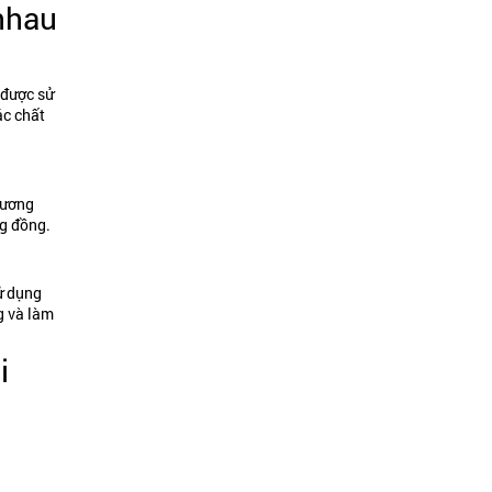
nhau
 được sử
ác chất
hương
ng đồng.
ử dụng
g và làm
i