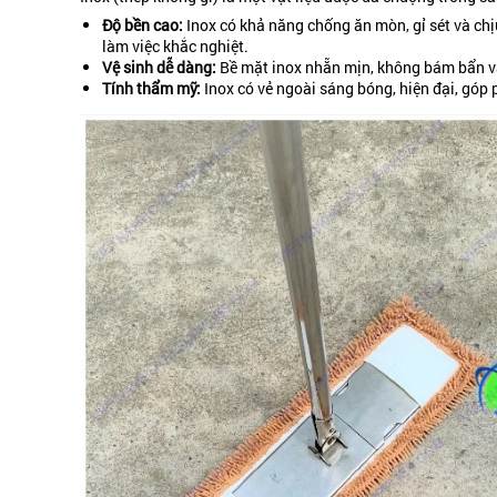
Độ bền cao:
Inox có khả năng chống ăn mòn, gỉ sét và chịu
làm việc khắc nghiệt.
Vệ sinh dễ dàng:
Bề mặt inox nhẵn mịn, không bám bẩn và
Tính thẩm mỹ:
Inox có vẻ ngoài sáng bóng, hiện đại, góp