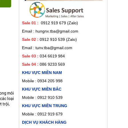
Sale 01
:
0912 919 679 (Zalo)
Email : hungnx.tba@gmail.com
Sale 02
:
0912 910 539
(Zalo)
Email : tunv.tba@gmail.com
Sale 03 :
034 6619 984
Sale 04 :
086 9233 569
KHU VỰC MIỀN NAM
Mobile :
0934 205 998
KHU VỰC MIỀN BẮC
rong môi
Mobile : 0912 910 539
các loại
 trội,
KHU VỰC MIỀN TRUNG
Mobile : 0912 919 679
DỊCH VỤ KHÁCH HÀNG