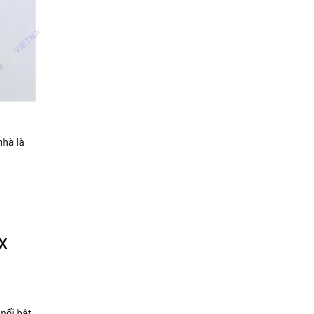
nhà là
x
 nổi bật