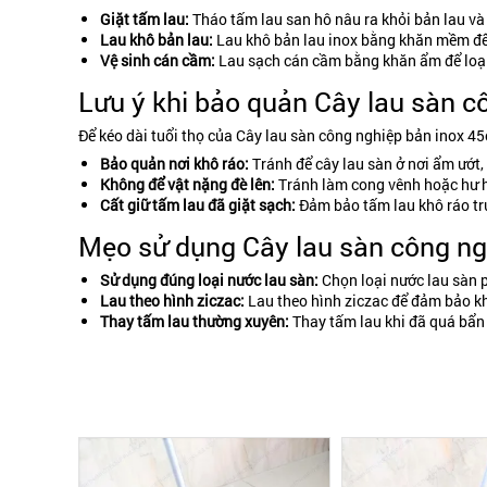
Giặt tấm lau:
Tháo tấm lau san hô nâu ra khỏi bản lau và
Lau khô bản lau:
Lau khô bản lau inox bằng khăn mềm để t
Vệ sinh cán cầm:
Lau sạch cán cầm bằng khăn ẩm để loại
Lưu ý khi bảo quản Cây lau sàn c
Để kéo dài tuổi thọ của Cây lau sàn công nghiệp bản inox 45
Bảo quản nơi khô ráo:
Tránh để cây lau sàn ở nơi ẩm ướt, d
Không để vật nặng đè lên:
Tránh làm cong vênh hoặc hư 
Cất giữ tấm lau đã giặt sạch:
Đảm bảo tấm lau khô ráo trư
Mẹo sử dụng Cây lau sàn công ng
Sử dụng đúng loại nước lau sàn:
Chọn loại nước lau sàn p
Lau theo hình ziczac:
Lau theo hình ziczac để đảm bảo kh
Thay tấm lau thường xuyên:
Thay tấm lau khi đã quá bẩn