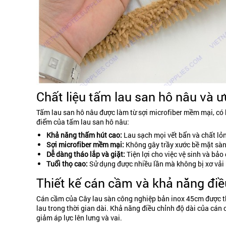
Chất liệu tấm lau san hô nâu và ư
Tấm lau san hô nâu được làm từ sợi microfiber mềm mại, có k
điểm của tấm lau san hô nâu:
Khả năng thấm hút cao:
Lau sạch mọi vết bẩn và chất l
Sợi microfiber mềm mại:
Không gây trầy xước bề mặt sàn
Dễ dàng tháo lắp và giặt:
Tiện lợi cho việc vệ sinh và bảo
Tuổi thọ cao:
Sử dụng được nhiều lần mà không bị xơ vải
Thiết kế cán cầm và khả năng điề
Cán cầm của Cây lau sàn công nghiệp bản inox 45cm được th
lau trong thời gian dài. Khả năng điều chỉnh độ dài của cán
giảm áp lực lên lưng và vai.