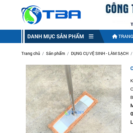
DANH MỤC SẢN PHẨM
TRANG
Trang chủ
Sản phẩm
DỤNG CỤ VỆ SINH - LÀM SẠCH
K
C
B
M
G
L