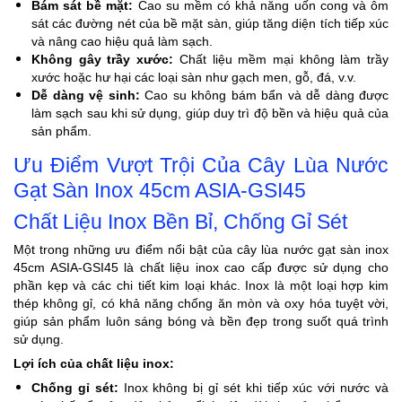
Bám sát bề mặt:
Cao su mềm có khả năng uốn cong và ôm
sát các đường nét của bề mặt sàn, giúp tăng diện tích tiếp xúc
và nâng cao hiệu quả làm sạch.
Không gây trầy xước:
Chất liệu mềm mại không làm trầy
xước hoặc hư hại các loại sàn như gạch men, gỗ, đá, v.v.
Dễ dàng vệ sinh:
Cao su không bám bẩn và dễ dàng được
làm sạch sau khi sử dụng, giúp duy trì độ bền và hiệu quả của
sản phẩm.
Ưu Điểm Vượt Trội Của Cây Lùa Nước
Gạt Sàn Inox 45cm ASIA-GSI45
Chất Liệu Inox Bền Bỉ, Chống Gỉ Sét
Một trong những ưu điểm nổi bật của cây lùa nước gạt sàn inox
45cm ASIA-GSI45 là chất liệu inox cao cấp được sử dụng cho
phần kẹp và các chi tiết kim loại khác. Inox là một loại hợp kim
thép không gỉ, có khả năng chống ăn mòn và oxy hóa tuyệt vời,
giúp sản phẩm luôn sáng bóng và bền đẹp trong suốt quá trình
sử dụng.
Lợi ích của chất liệu inox:
Chống gỉ sét:
Inox không bị gỉ sét khi tiếp xúc với nước và