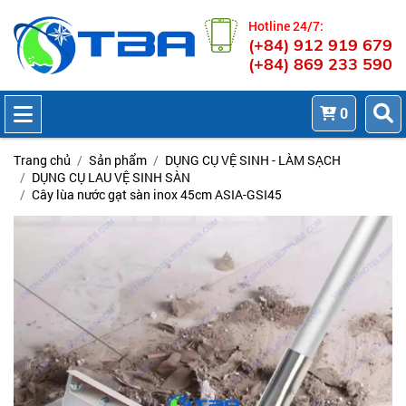
Hotline 24/7:
(+84) 912 919 679
(+84) 869 233 590
0
Trang chủ
Sản phẩm
DỤNG CỤ VỆ SINH - LÀM SẠCH
DỤNG CỤ LAU VỆ SINH SÀN
Cây lùa nước gạt sàn inox 45cm ASIA-GSI45