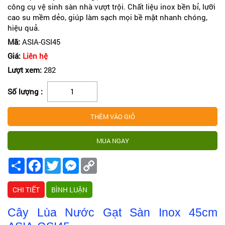
công cụ vệ sinh sàn nhà vượt trội. Chất liệu inox bền bỉ, lưỡi
cao su mềm dẻo, giúp làm sạch mọi bề mặt nhanh chóng,
hiệu quả.
Mã:
ASIA-GSI45
Giá:
Liên hệ
Lượt xem:
282
Số lượng :
Share
Facebook
Twitter
Messenger
Copy
Link
CHI TIẾT
BÌNH LUẬN
Cây Lùa Nước Gạt Sàn Inox 45cm