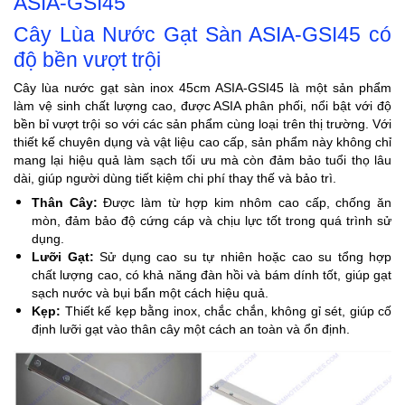
ASIA-GSI45
Cây Lùa Nước Gạt Sàn ASIA-GSI45 có
độ bền vượt trội
Cây lùa nước gạt sàn inox 45cm ASIA-GSI45 là một sản phẩm
làm vệ sinh chất lượng cao
, được ASIA phân phối, nổi bật với độ
bền bỉ vượt trội so với các sản phẩm cùng loại trên thị trường. Với
thiết kế chuyên dụng và vật liệu cao cấp, sản phẩm này không chỉ
mang lại hiệu quả làm sạch tối ưu mà còn đảm bảo tuổi thọ lâu
dài, giúp người dùng tiết kiệm chi phí thay thế và bảo trì.
Thân Cây:
Được làm từ hợp kim nhôm cao cấp, chống ăn
mòn, đảm bảo độ cứng cáp và chịu lực tốt trong quá trình sử
dụng.
Lưỡi Gạt:
Sử dụng cao su tự nhiên hoặc cao su tổng hợp
chất lượng cao, có khả năng đàn hồi và bám dính tốt, giúp gạt
sạch nước và bụi bẩn một cách hiệu quả.
Kẹp:
Thiết kế kẹp bằng inox, chắc chắn, không gỉ sét, giúp cố
định lưỡi gạt vào thân cây một cách an toàn và ổn định.