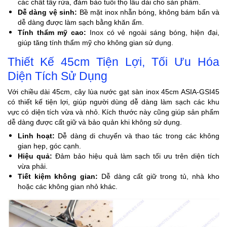
các chất tẩy rửa, đảm bảo tuổi thọ lâu dài cho sản phẩm.
Dễ dàng vệ sinh:
Bề mặt inox nhẵn bóng, không bám bẩn và
dễ dàng được làm sạch bằng khăn ẩm.
Tính thẩm mỹ cao:
Inox có vẻ ngoài sáng bóng, hiện đại,
giúp tăng tính thẩm mỹ cho không gian sử dụng.
Thiết Kế 45cm Tiện Lợi, Tối Ưu Hóa
Diện Tích Sử Dụng
Với chiều dài 45cm, cây lùa nước gạt sàn inox 45cm ASIA-GSI45
có thiết kế tiện lợi, giúp người dùng dễ dàng làm sạch các khu
vực có diện tích vừa và nhỏ. Kích thước này cũng giúp sản phẩm
dễ dàng được cất giữ và bảo quản khi không sử dụng.
Linh hoạt:
Dễ dàng di chuyển và thao tác trong các không
gian hẹp, góc cạnh.
Hiệu quả:
Đảm bảo hiệu quả làm sạch tối ưu trên diện tích
vừa phải.
Tiết kiệm không gian:
Dễ dàng cất giữ trong tủ, nhà kho
hoặc các không gian nhỏ khác.