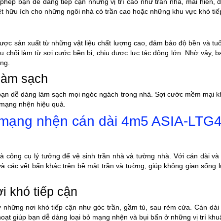
 phép bạn dễ dàng tiếp cận những vị trí cao như trần nhà, mái hiên,
ệt hữu ích cho những ngôi nhà có trần cao hoặc những khu vực khó tiế
ược sản xuất từ những vật liệu chất lượng cao, đảm bảo độ bền và tuổ
 chổi làm từ sợi cước bền bỉ, chịu được lực tác động lớn. Nhờ vậy, b
ỏng.
 làm sạch
úp bạn dễ dàng làm sạch mọi ngóc ngách trong nhà. Sợi cước mềm mại 
ỏ mạng nhện hiệu quả.
n mạng nhện cán dài 4m5 ASIA-LTG
à công cụ lý tưởng để vệ sinh trần nhà và tường nhà. Với cán dài và
và các vết bẩn khác trên bề mặt trần và tường, giúp không gian sống 
 khó tiếp cận
những nơi khó tiếp cận như góc trần, gầm tủ, sau rèm cửa. Cán dài
 hoạt giúp bạn dễ dàng loại bỏ mạng nhện và bụi bẩn ở những vị trí khu