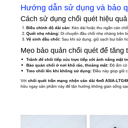
Hướng dẫn sử dụng và bảo q
Cách sử dụng chổi quét hiệu quả
Điều chỉnh độ dài cán:
Kéo dài hoặc thu ngắn cán chổi
Quét nhẹ nhàng:
Di chuyển đầu chổi nhẹ nhàng trên bề
Vệ sinh đầu chổi:
Sau khi sử dụng, giũ sạch bụi bẩn h
Mẹo bảo quản chổi quét để tăng t
Tránh để chổi tiếp xúc trực tiếp với ánh nắng mặt tr
Bảo quản chổi ở nơi khô ráo, thoáng mát:
Độ ẩm có 
Treo chổi lên khi không sử dụng:
Điều này giúp giữ c
Với
chổi quét trần mạng nhện cán dài 4m5 ASIA-LTG4
hữu ngay sản phẩm này để tận hưởng không gian sống sạc