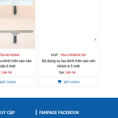
TBA-BCND6M
MSP :
TBA-COMBO4.5M
M
u kính trên cao cán
Bộ dụng cụ lau kính trên cao cán
Bộ dụn
 dài 6 mét
nhôm 4.5 mét
:
Liên hệ
Giá:
Liên hệ
ĐẶT HÀNG
ĐẶT HÀNG
RUY CẬP
FANPAGE FACEBOOK