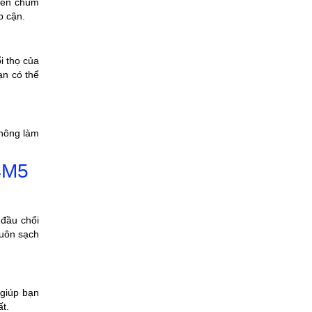
 đèn chùm
p cận.
i thọ của
ạn có thể
không làm
4M5
 đầu chổi
luôn sạch
 giúp bạn
ất.