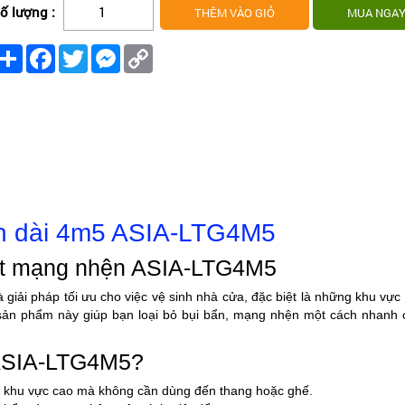
ố lượng :
Share
Facebook
Twitter
Messenger
Copy
Link
án dài 4m5 ASIA-LTG4M5
ét mạng nhện ASIA-LTG4M5
à giải pháp tối ưu cho việc
vệ sinh nhà cửa
, đặc biệt là những khu vực 
bỉ, sản phẩm này giúp bạn loại bỏ bụi bẩn, mạng nhện một cách nhanh
n ASIA-LTG4M5?
 khu vực cao mà không cần dùng đến thang hoặc ghế.