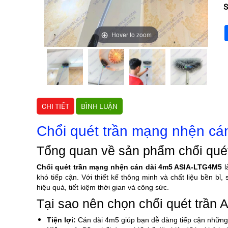
S
Hover to zoom
CHI TIẾT
BÌNH LUẬN
Chổi quét trần mạng nhện c
Tổng quan về sản phẩm chổi qu
Chổi quét trần mạng nhện cán dài 4m5 ASIA-LTG4M5
l
khó tiếp cận. Với thiết kế thông minh và chất liệu bền 
hiệu quả, tiết kiệm thời gian và công sức.
Tại sao nên chọn chổi quét trầ
Tiện lợi:
Cán dài 4m5 giúp bạn dễ dàng tiếp cận những