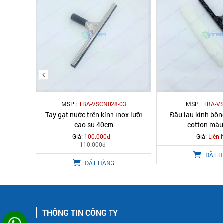
02
MSP :
TBA-VSCN028-03
MSP :
TBA-V
nh inox
Tay gạt nước trên kính inox lưỡi
Đầu lau kính bông
cao su 40cm
cotton màu
Giá:
100.000đ
Giá:
Liên 
110.000đ
ĐẶT 
ĐẶT HÀNG
THÔNG TIN CÔNG TY