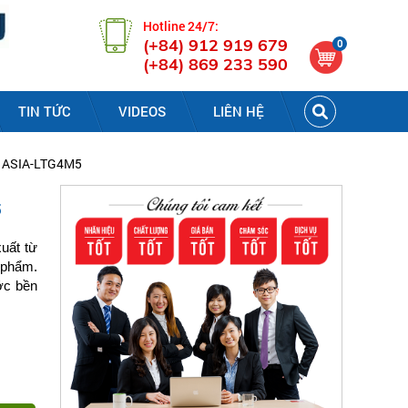
Hotline 24/7:
(+84) 912 919 679
0
(+84) 869 233 590
TIN TỨC
VIDEOS
LIÊN HỆ
5 ASIA-LTG4M5
5
uất từ
 phẩm.
ớc bền