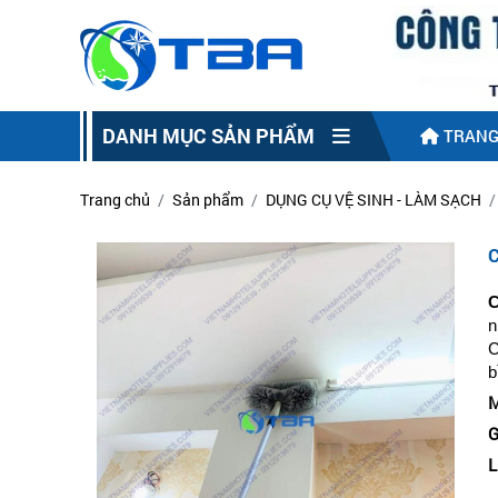
DANH MỤC SẢN PHẨM
TRANG
Trang chủ
Sản phẩm
DỤNG CỤ VỆ SINH - LÀM SẠCH
C
n
C
b
M
G
L