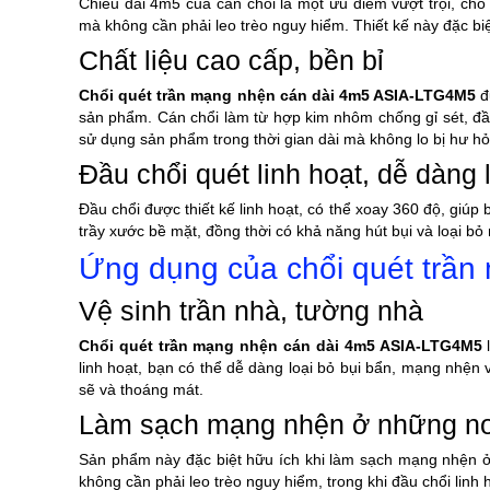
Chiều dài 4m5 của cán chổi là một ưu điểm vượt trội, cho
mà không cần phải leo trèo nguy hiểm. Thiết kế này đặc bi
Chất liệu cao cấp, bền bỉ
Chổi quét trần mạng nhện cán dài 4m5 ASIA-LTG4M5
đ
sản phẩm. Cán chổi làm từ hợp kim nhôm chống gỉ sét, đầu
sử dụng sản phẩm trong thời gian dài mà không lo bị hư h
Đầu chổi quét linh hoạt, dễ dàng
Đầu chổi được thiết kế linh hoạt, có thể xoay 360 độ, gi
trầy xước bề mặt, đồng thời có khả năng hút bụi và loại b
Ứng dụng của chổi quét trầ
Vệ sinh trần nhà, tường nhà
Chổi quét trần mạng nhện cán dài 4m5 ASIA-LTG4M5
l
linh hoạt, bạn có thể dễ dàng loại bỏ bụi bẩn, mạng nhện 
sẽ và thoáng mát.
Làm sạch mạng nhện ở những nơi
Sản phẩm này đặc biệt hữu ích khi làm sạch mạng nhện ở 
không cần phải leo trèo nguy hiểm, trong khi đầu chổi linh