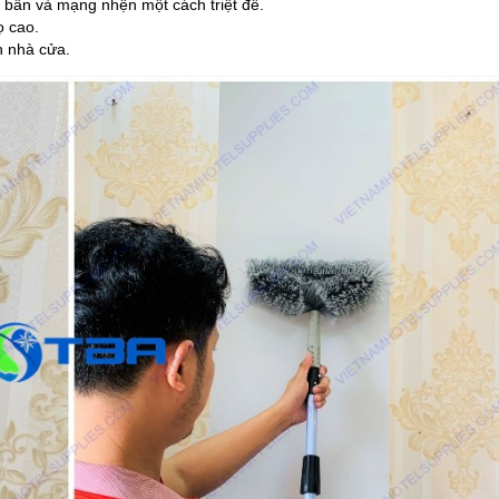
i bẩn và mạng nhện một cách triệt để.
ọ cao.
nh nhà cửa.