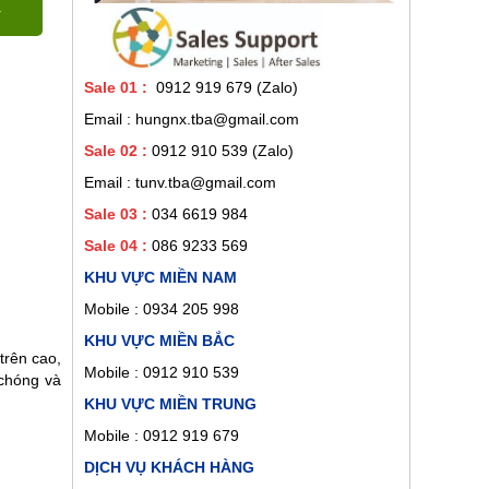
Sale 01
:
0912 919 679 (Zalo)
Email : hungnx.tba@gmail.com
Sale 02
:
0912 910 539
(Zalo)
Email : tunv.tba@gmail.com
Sale 03 :
034 6619 984
Sale 04 :
086 9233 569
KHU VỰC MIỀN NAM
Mobile :
0934 205 998
KHU VỰC MIỀN BẮC
trên cao,
Mobile : 0912 910 539
 chóng và
KHU VỰC MIỀN TRUNG
Mobile : 0912 919 679
DỊCH VỤ KHÁCH HÀNG