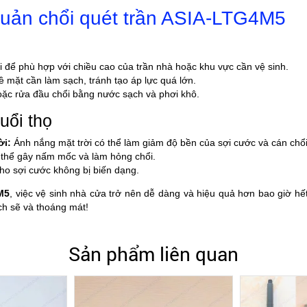
uản chổi quét trần ASIA-LTG4M5
 để phù hợp với chiều cao của trần nhà hoặc khu vực cần vệ sinh.
 mặt cần làm sạch, tránh tạo áp lực quá lớn.
oặc rửa đầu chổi bằng nước sạch và phơi khô.
uổi thọ
ời:
Ánh nắng mặt trời có thể làm giảm độ bền của sợi cước và cán chổi
thể gây nấm mốc và làm hỏng chổi.
ho sợi cước không bị biến dạng.
M5
, việc vệ sinh nhà cửa trở nên dễ dàng và hiệu quả hơn bao giờ hế
h sẽ và thoáng mát!
Sản phẩm liên quan