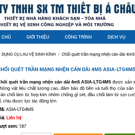
 CHỦ
GIỚI THIỆU
CÔNG TRÌNH
DỊCH VỤ
DỤNG CỤ LAU VỆ SINH KÍNH
Chổi quét trần mạng nhện cán dài 4m
CHỔI QUÉT TRẦN MẠNG NHỆN CÁN DÀI 4M5 ASIA-LTG4M
hổi quét trần mạng nhện cán dài 4m5 ASIA-LTG4M5
được sản x
hững vật liệu chất lượng cao, đảm bảo độ bền và tuổi thọ của sản
án chổi làm từ hợp kim nhôm chống gỉ sét, đầu chổi làm từ sợi cư
ỉ, chịu được lực tác động lớn
ã:
ASIA-LTG4M5
iá:
Liên hệ
ượt xem:
187