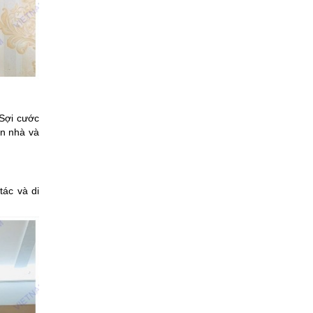
 Sợi cước
ần nhà và
tác và di