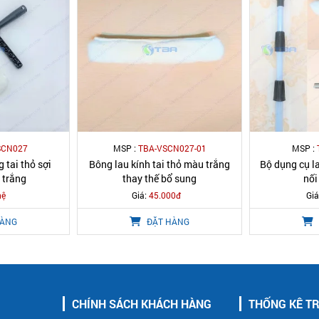
SCN027
MSP :
TBA-VSCN027-01
MSP :
 tai thỏ sợi
Bông lau kính tai thỏ màu trắng
Bộ dụng cụ la
 trắng
thay thế bổ sung
nối
hệ
Giá:
45.000đ
Giá
HÀNG
ĐẶT HÀNG
CHÍNH SÁCH KHÁCH HÀNG
THỐNG KÊ T