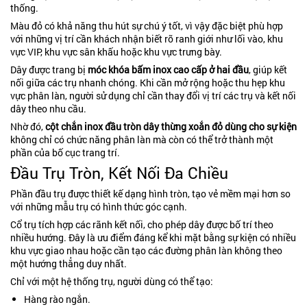
thống.
Màu đỏ có khả năng thu hút sự chú ý tốt, vì vậy đặc biệt phù hợp
với những vị trí cần khách nhận biết rõ ranh giới như lối vào, khu
vực VIP, khu vực sân khấu hoặc khu vực trưng bày.
Dây được trang bị
móc khóa bấm inox cao cấp ở hai đầu
, giúp kết
nối giữa các trụ nhanh chóng. Khi cần mở rộng hoặc thu hẹp khu
vực phân làn, người sử dụng chỉ cần thay đổi vị trí các trụ và kết nối
dây theo nhu cầu.
Nhờ đó,
cột chắn inox đầu tròn dây thừng xoắn đỏ dùng cho sự kiện
không chỉ có chức năng phân làn mà còn có thể trở thành một
phần của bố cục trang trí.
Đầu Trụ Tròn, Kết Nối Đa Chiều
Phần đầu trụ được thiết kế dạng hình tròn, tạo vẻ mềm mại hơn so
với những mẫu trụ có hình thức góc cạnh.
Cổ trụ tích hợp các rãnh kết nối, cho phép dây được bố trí theo
nhiều hướng. Đây là ưu điểm đáng kể khi mặt bằng sự kiện có nhiều
khu vực giao nhau hoặc cần tạo các đường phân làn không theo
một hướng thẳng duy nhất.
Chỉ với một hệ thống trụ, người dùng có thể tạo:
Hàng rào ngắn.