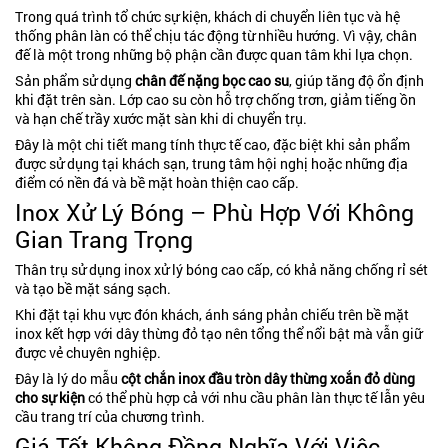
Trong quá trình tổ chức sự kiện, khách di chuyển liên tục và hệ
thống phân làn có thể chịu tác động từ nhiều hướng. Vì vậy, chân
đế là một trong những bộ phận cần được quan tâm khi lựa chọn.
Sản phẩm sử dụng
chân đế nặng bọc cao su
, giúp tăng độ ổn định
khi đặt trên sàn. Lớp cao su còn hỗ trợ chống trơn, giảm tiếng ồn
và hạn chế trầy xước mặt sàn khi di chuyển trụ.
Đây là một chi tiết mang tính thực tế cao, đặc biệt khi sản phẩm
được sử dụng tại khách sạn, trung tâm hội nghị hoặc những địa
điểm có nền đá và bề mặt hoàn thiện cao cấp.
Inox Xử Lý Bóng – Phù Hợp Với Không
Gian Trang Trọng
Thân trụ sử dụng inox xử lý bóng cao cấp, có khả năng chống rỉ sét
và tạo bề mặt sáng sạch.
Khi đặt tại khu vực đón khách, ánh sáng phản chiếu trên bề mặt
inox kết hợp với dây thừng đỏ tạo nên tổng thể nổi bật mà vẫn giữ
được vẻ chuyên nghiệp.
Đây là lý do mẫu
cột chắn inox đầu tròn dây thừng xoắn đỏ dùng
cho sự kiện
có thể phù hợp cả với nhu cầu phân làn thực tế lẫn yêu
cầu trang trí của chương trình.
Giá Tốt Không Đồng Nghĩa Với Việc