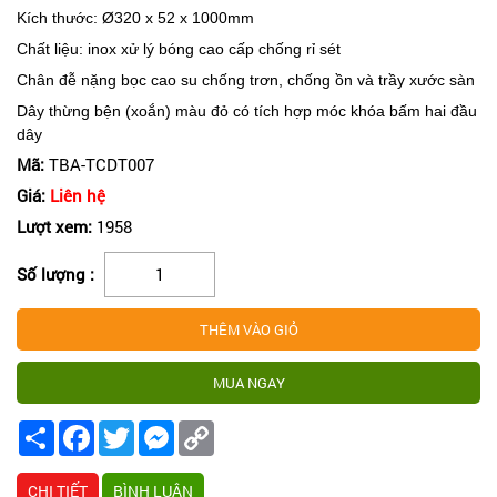
Kích thước: Ø320 x 52 x 1000mm
Chất liệu: inox xử lý bóng cao cấp chống rỉ sét
Chân đễ nặng bọc cao su chống trơn, chống ồn và trầy xước sàn
Dây thừng bện (xoắn) màu đỏ có tích hợp móc khóa bấm hai đầu
dây
Mã:
TBA-TCDT007
Giá:
Liên hệ
Lượt xem:
1958
Số lượng :
Share
Facebook
Twitter
Messenger
Copy
Link
CHI TIẾT
BÌNH LUẬN