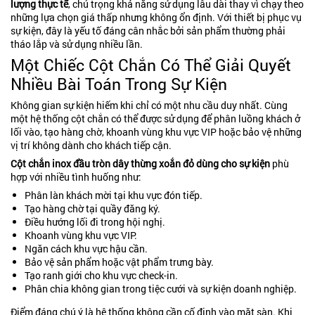
lượng thực tế
, chú trọng khả năng sử dụng lâu dài thay vì chạy theo
những lựa chọn giá thấp nhưng không ổn định. Với thiết bị phục vụ
sự kiện, đây là yếu tố đáng cân nhắc bởi sản phẩm thường phải
tháo lắp và sử dụng nhiều lần.
Một Chiếc Cột Chắn Có Thể Giải Quyết
Nhiều Bài Toán Trong Sự Kiện
Không gian sự kiện hiếm khi chỉ có một nhu cầu duy nhất. Cùng
một hệ thống cột chắn có thể được sử dụng để phân luồng khách ở
lối vào, tạo hàng chờ, khoanh vùng khu vực VIP hoặc bảo vệ những
vị trí không dành cho khách tiếp cận.
Cột chắn inox đầu tròn dây thừng xoắn đỏ dùng cho sự kiện
phù
hợp với nhiều tình huống như:
Phân làn khách mời tại khu vực đón tiếp.
Tạo hàng chờ tại quầy đăng ký.
Điều hướng lối đi trong hội nghị.
Khoanh vùng khu vực VIP.
Ngăn cách khu vực hậu cần.
Bảo vệ sản phẩm hoặc vật phẩm trưng bày.
Tạo ranh giới cho khu vực check-in.
Phân chia không gian trong tiệc cưới và sự kiện doanh nghiệp.
Điểm đáng chú ý là hệ thống không cần cố định vào mặt sàn. Khi