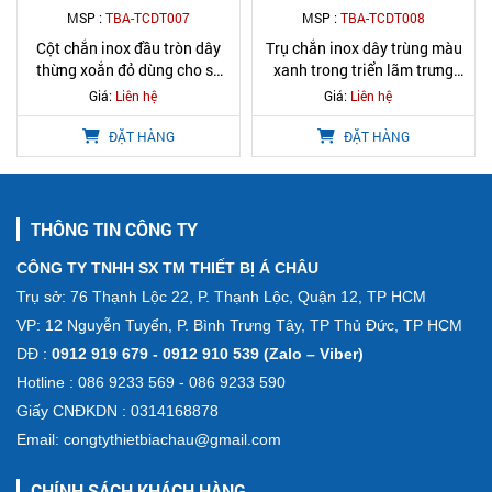
MSP :
TBA-TCDT007
MSP :
TBA-TCDT008
Cột chắn inox đầu tròn dây
Trụ chắn inox dây trùng màu
thừng xoắn đỏ dùng cho sự
xanh trong triển lãm trưng
kiện
bày
Giá:
Liên hệ
Giá:
Liên hệ
ĐẶT HÀNG
ĐẶT HÀNG
THÔNG TIN CÔNG TY
CÔNG TY TNHH SX TM THIẾT BỊ Á CHÂU
Trụ sở: 76 Thạnh Lộc 22, P. Thạnh Lộc, Quận 12, TP HCM
VP: 12 Nguyễn Tuyển, P. Bình Trưng Tây, TP Thủ Đức, TP HCM
DĐ :
0912 919 679 - 0912 910 539 (Zalo – Viber)
Hotline : 086 9233 569 - 086 9233 590
Giấy CNĐKDN : 0314168878
Email: congtythietbiachau@gmail.com
CHÍNH SÁCH KHÁCH HÀNG