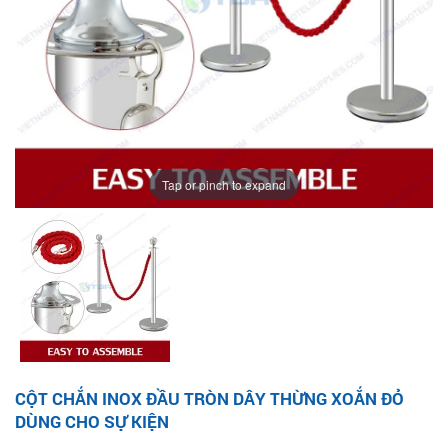
Tap or pinch to expand
CỘT CHẮN INOX ĐẦU TRÒN DÂY THỪNG XOẮN ĐỎ
DÙNG CHO SỰ KIỆN