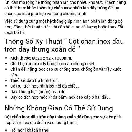
Khi cần mở rộng hệ thống phân làn cho nhiều khu vực, khách hàng
có thể tham khảo thêm
trụ chắn inox phân làn dây trùng
để lựa
chọn các mẫu phù hợp với từng chương trình.
Việc sử dụng cùng một hệ thống giúp hình ảnh phân làn đồng bộ
hơn, đồng thời thuận tiện khi cần bổ sung số lượng hoặc thay đổi
cách bố trí.
Thông Số Kỹ Thuật '' Cột chắn inox đầu
tròn dây thừng xoắn đỏ ''
Kích thước: Ø320 x 52 x 1000mm.
Chất liệu: inox xử lý bóng cao cấp chống rỉ sét.
Chân đế: nặng, bọc cao su chống trơn, chống ồn và trầy xước
sàn.
Thiết kế: đầu trụ hình tròn.
Cổ trụ: tích hợp rãnh kết nối đa chiều.
Dây: thừng bện (xoắn) màu đỏ.
Dây có tích hợp móc khóa bấm inox cao cấp ở hai đầu.
Những Không Gian Có Thể Sử Dụng
Cột chắn inox đầu tròn dây thừng xoắn đỏ dùng cho sự kiện
phù
hợp với nhiều địa điểm và chương trình:
Hội nghị khách hàng.