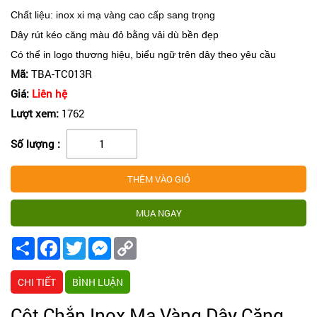
Chất liệu: inox xi mạ vàng cao cấp sang trọng
Dây rút kéo căng màu đỏ bằng vải dù bền đẹp
Có thể in logo thương hiệu, biểu ngữ trên dây theo yêu cầu
Mã:
TBA-TC013R
Giá:
Liên hệ
Lượt xem:
1762
Số lượng :
Share
Facebook
Twitter
Messenger
Copy
Link
CHI TIẾT
BÌNH LUẬN
Cột Chắn Inox Mạ Vàng Dây Căng