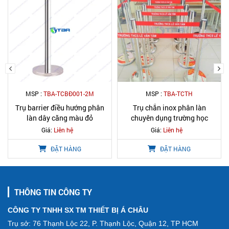
MSP :
TBA-TCTH
MSP :
TBA-TCBV
Trụ chắn inox phân làn
Trụ chắn inox cao cấp dây
chuyên dụng trường học
căng trong bệnh viện
Giá:
Liên hệ
Giá:
Liên hệ
ĐẶT HÀNG
ĐẶT HÀNG
THÔNG TIN CÔNG TY
CÔNG TY TNHH SX TM THIẾT BỊ Á CHÂU
Trụ sở: 76 Thạnh Lộc 22, P. Thạnh Lộc, Quận 12, TP HCM