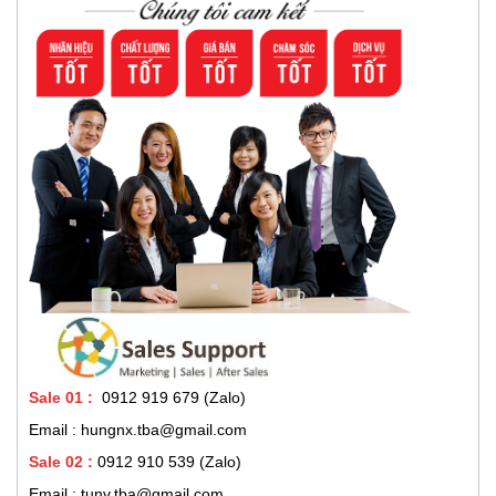
Sale 01
:
0912 919 679 (Zalo)
Email : hungnx.tba@gmail.com
Sale 02
:
0912 910 539
(Zalo)
Email : tunv.tba@gmail.com