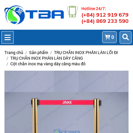
Hotline 24/7:
(+84) 912 919 679
(+84) 869 233 590
0
Trang chủ
Sản phẩm
TRỤ CHẮN INOX PHÂN LÀN LỐI ĐI
TRỤ CHẮN INOX PHÂN LÀN DÂY CĂNG
Cột chắn inox mạ vàng dây căng màu đỏ