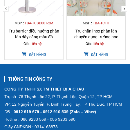
MSP :
TBA-TCTH
MSP :
TBA-TCBV
Trụ chắn inox phân làn
Trụ chắn inox cao cấp dây
chuyên dụng trường học
căng trong bệnh viện
Giá:
Liên hệ
Giá:
Liên hệ
ĐẶT HÀNG
ĐẶT HÀNG
THÔNG TIN CÔNG TY
CÔNG TY TNHH SX TM THIẾT BỊ Á CHÂU
Trụ sở: 76 Thạnh Lộc 22, P. Thạnh Lộc, Quận 12, TP HCM
VP: 12 Nguyễn Tuyển, P. Bình Trưng Tây, TP Thủ Đức, TP HCM
DĐ :
0912 919 679 - 0912 910 539 (Zalo – Viber)
Hotline : 086 9233 569 - 086 9233 590
Giấy CNĐKDN : 0314168878