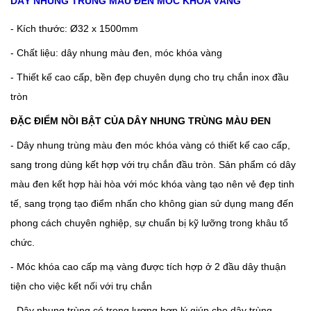
DÂY NHUNG TRÙNG MÀU ĐEN MÓC KHÓA VÀNG
- Kích thước: Ø32 x 1500mm
- Chất liệu: dây nhung màu đen, móc khóa vàng
- Thiết kế cao cấp, bền đẹp chuyên dụng cho trụ chắn inox đầu
tròn
ĐẶC ĐIỂM NỒI BẬT CỦA DÂY NHUNG TRÙNG MÀU ĐEN
- Dây nhung trùng màu đen móc khóa vàng có thiết kế cao cấp,
sang trong dùng kết hợp với trụ chắn đầu tròn. Sản phẩm có dây
màu đen kết hợp hài hòa với móc khóa vàng tạo nên vẻ đẹp tinh
tế, sang trọng tạo điểm nhấn cho không gian sử dụng mang đến
phong cách chuyên nghiệp, sự chuẩn bị kỹ lưỡng trong khâu tổ
chức.
- Móc khóa cao cấp mạ vàng được tích hợp ở 2 đầu dây thuận
tiện cho việc kết nối với trụ chắn
- Dây nhung trùng có trọng lượng hợp lý giúp cho dây trùng