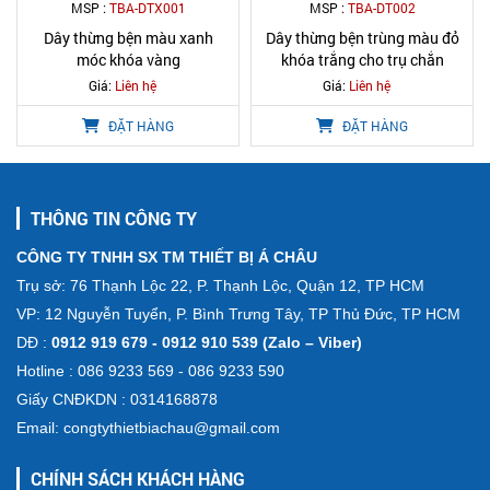
MSP :
TBA-DTX001
MSP :
TBA-DT002
Dây thừng bện màu xanh
Dây thừng bện trùng màu đỏ
móc khóa vàng
khóa trắng cho trụ chắn
Giá:
Liên hệ
Giá:
Liên hệ
ĐẶT HÀNG
ĐẶT HÀNG
THÔNG TIN CÔNG TY
CÔNG TY TNHH SX TM THIẾT BỊ Á CHÂU
Trụ sở: 76 Thạnh Lộc 22, P. Thạnh Lộc, Quận 12, TP HCM
VP: 12 Nguyễn Tuyển, P. Bình Trưng Tây, TP Thủ Đức, TP HCM
DĐ :
0912 919 679 - 0912 910 539 (Zalo – Viber)
Hotline : 086 9233 569 - 086 9233 590
Giấy CNĐKDN : 0314168878
Email: congtythietbiachau@gmail.com
CHÍNH SÁCH KHÁCH HÀNG