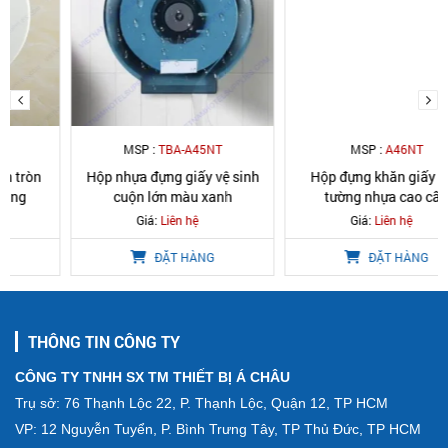
MSP :
TBA-A45NT
MSP :
A46NT
Hộp nhựa đựng giấy vệ sinh
Hộp đựng khăn giấy treo
cuộn lớn màu xanh
tường nhựa cao cấp
Giá:
Liên hệ
Giá:
Liên hệ
ĐẶT HÀNG
ĐẶT HÀNG
THÔNG TIN CÔNG TY
CÔNG TY TNHH SX TM THIẾT BỊ Á CHÂU
Trụ sở: 76 Thạnh Lộc 22, P. Thạnh Lộc, Quận 12, TP HCM
VP: 12 Nguyễn Tuyển, P. Bình Trưng Tây, TP Thủ Đức, TP HCM