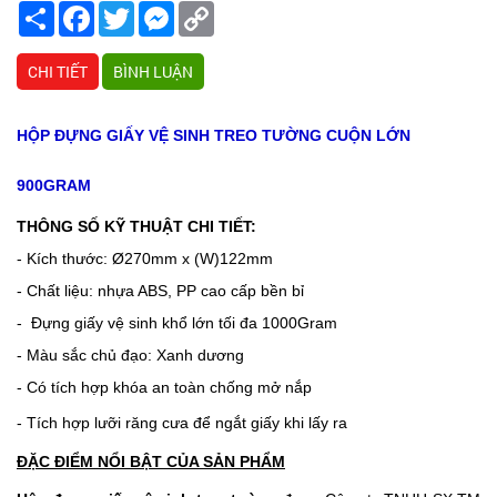
Share
Facebook
Twitter
Messenger
Copy
Link
CHI TIẾT
BÌNH LUẬN
HỘP ĐỰNG GIẤY VỆ SINH TREO TƯỜNG CUỘN LỚN
900GRAM
THÔNG SỐ KỸ THUẬT CHI TIẾT:
- Kích thước: Ø270mm x (W)122mm
- Chất liệu: nhựa ABS, PP cao cấp bền bỉ
- Đựng giấy vệ sinh khổ lớn tối đa 1000Gram
- Màu sắc chủ đạo: Xanh dương
- Có tích hợp khóa an toàn chống mở nắp
- Tích hợp lưỡi răng cưa để ngắt giấy khi lấy ra
ĐẶC ĐIỂM NỔI BẬT CỦA SẢN PHẨM