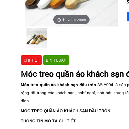
S
Hover to zoom
CHI TIẾT
BÌNH LUẬN
Móc treo quần áo khách sạn 
Móc treo quần áo khách sạn đầu tròn
ASIA004 là sản 
rộng rãi trong các khách sạn, nahf nghỉ, nhà hát, trung t
đình.
MÓC TREO QUẦN ÁO KHÁCH SẠN ĐẦU TRÒN
THÔNG TIN MÔ TẢ CHI TIẾT