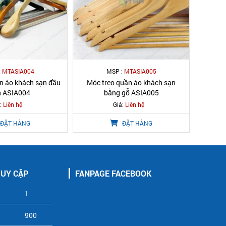
:
MTASIA004
MSP :
MTASIA005
n áo khách sạn đầu
Móc treo quần áo khách sạn
n ASIA004
bằng gỗ ASIA005
:
Liên hệ
Giá:
Liên hệ
ĐẶT HÀNG
ĐẶT HÀNG
RUY CẬP
FANPAGE FACEBOOK
1
900