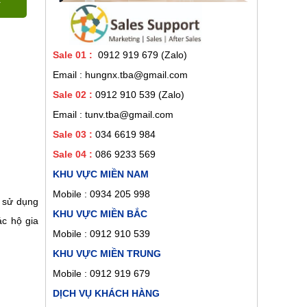
Sale 01
:
0912 919 679 (Zalo)
Email : hungnx.tba@gmail.com
Sale 02
:
0912 910 539
(Zalo)
Email : tunv.tba@gmail.com
Sale 03 :
034 6619 984
Sale 04 :
086 9233 569
KHU VỰC MIỀN NAM
Mobile :
0934 205 998
 sử dụng
KHU VỰC MIỀN BẮC
ác hộ gia
Mobile : 0912 910 539
KHU VỰC MIỀN TRUNG
Mobile : 0912 919 679
DỊCH VỤ KHÁCH HÀNG