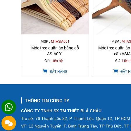
MSP :
MTASIA001
MSP :
MTAS
Móc treo quần áo bằng gỗ
Móc treo quần áo
ASIA001
cấp ASI
Giá:
Liên hệ
Giá:
Liên 
ĐẶT HÀNG
ĐẶT 
THÔNG TIN CÔNG TY
CÔNG TY TNHH SX TM THIẾT BỊ Á CHÂU
Trụ sở: 76 Thạnh Lộc 22, P. Thạnh Lộc, Quận 12, TP HCM
VP: 12 Nguyễn Tuyển, P. Bình Trưng Tây, TP Thủ Đức, T