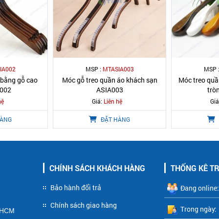
IA002
MSP :
MTASIA003
MSP 
 bằng gỗ cao
Móc gỗ treo quần áo khách sạn
Móc treo quầ
A002
ASIA003
trò
hệ
Giá:
Liên hệ
Giá
HÀNG
ĐẶT HÀNG
CHÍNH SÁCH KHÁCH HÀNG
THỐNG KÊ T
Bảo hành đổi trả
Đang online:
Chính sách giao hàng
Trong ngày:
P HCM