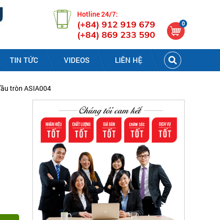
Hotline 24/7:
(+84) 912 919 679
0
(+84) 869 233 590
TIN TỨC
VIDEOS
LIÊN HỆ
đầu tròn ASIA004