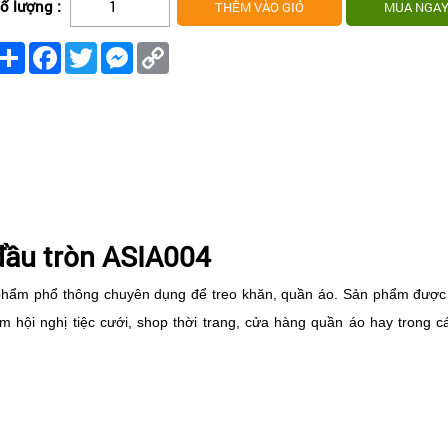
ố lượng :
Share
Facebook
Twitter
Messenger
Copy
Link
đầu tròn ASIA004
phẩm phổ thông chuyên dụng để treo khăn, quần áo. Sản phẩm được
âm hội nghị tiệc cưới, shop thời trang, cửa hàng quần áo hay trong c