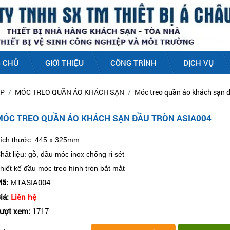
 CHỦ
GIỚI THIỆU
CÔNG TRÌNH
DỊCH VỤ
ẤP
MÓC TREO QUẦN ÁO KHÁCH SẠN
Móc treo quần áo khách sạn 
MÓC TREO QUẦN ÁO KHÁCH SẠN ĐẦU TRÒN ASIA004
ích thước: 445 x 325mm
hất liệu: gỗ, đầu móc inox chống rỉ sét
hiết kế đầu móc treo hình tròn bắt mắt
ã:
MTASIA004
iá:
Liên hệ
ượt xem:
1717