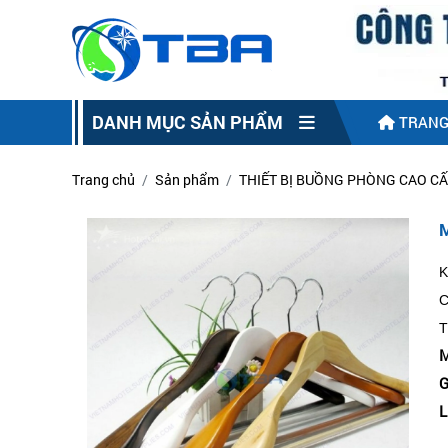
DANH MỤC SẢN PHẨM
TRANG
Trang chủ
Sản phẩm
THIẾT BỊ BUỒNG PHÒNG CAO C
K
C
T
M
G
L