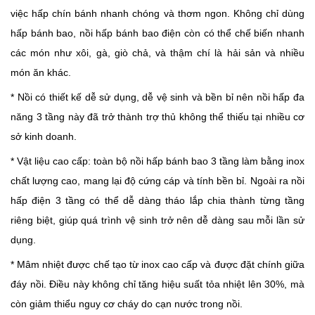
việc hấp chín bánh nhanh chóng và thơm ngon. Không chỉ dùng
hấp bánh bao, nồi hấp bánh bao điện còn có thể chế biến nhanh
các món như xôi, gà, giò chả, và thậm chí là hải sản và nhiều
món ăn khác.
* Nồi có thiết kế dễ sử dụng, dễ vệ sinh và bền bỉ nên nồi hấp đa
năng 3 tầng này đã trở thành trợ thủ không thể thiếu tại nhiều cơ
sở kinh doanh.
* Vật liệu cao cấp: t
oàn bộ nồi hấp bánh bao 3 tầng làm bằng inox
chất lượng cao, mang lại độ cứng cáp và tính bền bỉ. Ngoài ra nồi
hấp điện 3 tầng có thể dễ dàng tháo lắp chia thành từng tầng
riêng biệt, giúp quá trình vệ sinh trở nên dễ dàng sau mỗi lần sử
dụng.
* Mâm nhiệt được chế tạo từ inox cao cấp và được đặt chính giữa
đáy nồi. Điều này không chỉ tăng hiệu suất tỏa nhiệt lên 30%, mà
còn giảm thiểu nguy cơ cháy do cạn nước trong nồi.