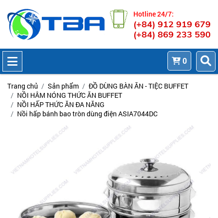
Hotline 24/7:
(+84) 912 919 679
(+84) 869 233 590
0
Trang chủ
Sản phẩm
ĐỒ DÙNG BÀN ĂN - TIỆC BUFFET
NỒI HÂM NÓNG THỨC ĂN BUFFET
NỒI HẤP THỨC ĂN ĐA NĂNG
Nồi hấp bánh bao tròn dùng điện ASIA7044DC