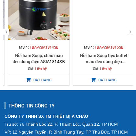
MSP :
TBA-ASIA1814SB
MSP :
TBA-ASIA1815SB
Nồi hâm Soup, cháo màu
Nồi hâm Soup tiệc buffet
đen dùng điện ASIA1814SB
màu đen dùng điện
ASIA1815SB
Giá:
Liên hệ
Giá:
Liên hệ
ĐẶT HÀNG
ĐẶT HÀNG
THÔNG TIN CÔNG TY
CÔNG TY TNHH SX TM THIẾT BỊ Á CHÂU
Trụ sở: 76 Thạnh Lộc 22, P. Thạnh Lộc, Quận 12, TP HCM
VP: 12 Nguyễn Tuyển, P. Bình Trưng Tây, TP Thủ Đức, TP HCM