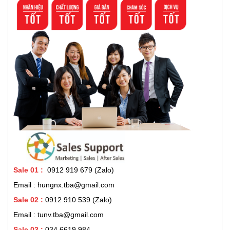
Sale 01
:
0912 919 679 (Zalo)
Email : hungnx.tba@gmail.com
Sale 02
:
0912 910 539
(Zalo)
Email : tunv.tba@gmail.com
Sale 03 :
034 6619 984