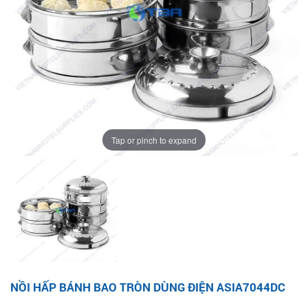
Tap or pinch to expand
NỒI HẤP BÁNH BAO TRÒN DÙNG ĐIỆN ASIA7044DC