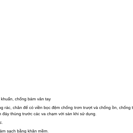
c.
 làm sạch bằng khăn mềm.
ác, đảm bảo vẻ mỹ quan cho sản phẩm và không gian xung quanh. Thi
 ngắn ngủi.
 phế phẩm nào vào mà không lo bị rơi ra ngoài
cùng đẹp mắt, hiện đại,
áng bóng phủ Nano kháng khuẩn với thiết kế không có nắp đậy thíc
g hoặc
sử dụng cho không gian nhà ở (đặt ở phòng ngủ, phòng khách)