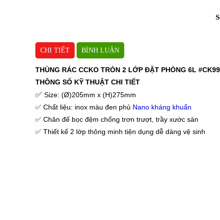
L
S
CHI TIẾT
BÌNH LUẬN
THÙNG RÁC CCKO TRÒN 2 LỚP ĐẶT PHÒNG 6L #CK99
THÔNG SỐ KỸ THUẬT CHI TIẾT
✅
Size: (Ø)205mm x (H)275mm
✅
Chất liệu: inox màu đen phủ
Nano kháng khuẩn
✅
Chân đế bọc đệm chống trơn trượt, trầy xước sàn
✅
Thiết kế 2 lớp thông minh tiện dụng dễ dàng vệ sinh
ĐẶC ĐIỂM NỔI BẬT THÙNG RÁC CAO CẤP 2 LỚP:
✅
Thùng rác bằng chất liệu INOX cao cấp phủ Nano kháng
✅
Vành miệng thùng rác có thể tháo rời để cài thêm túi đ
sàn hiệu quả đặc biệt lớp đệm còn có tác dụng bảo vệ phầ