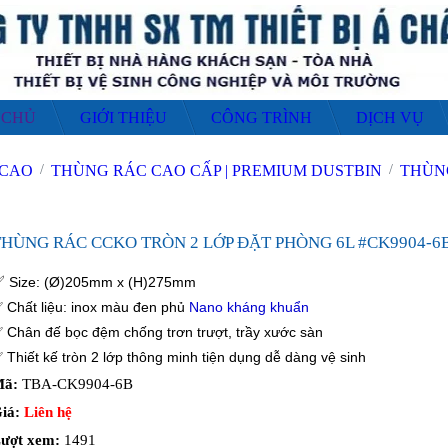
CHỦ
GIỚI THIỆU
CÔNG TRÌNH
DỊCH VỤ
THÙNG RÁC CAO CẤP | PREMIUM DUSTBIN
THÙNG RÁC CAO CẤP 2
THÙNG RÁC CCKO TRÒN 2 LỚP ĐẶT PHÒNG 6L #CK9904-
✅
Size: (Ø)205mm x (H)275mm
✅
Chất liệu: inox màu đen phủ
Nano kháng khuẩn
✅
Chân đế bọc đệm chống trơn trượt, trầy xước sàn
✅
Thiết kế tròn 2 lớp thông minh tiện dụng dễ dàng vệ sinh
ã:
TBA-CK9904-6B
iá:
Liên hệ