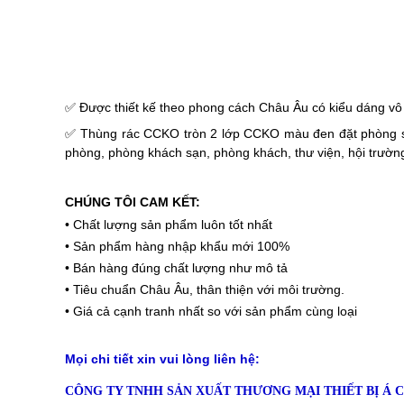
Email: congtythietbiachau@gmail.com
Coppyright © 2019
Á Châu
. All right reserved.