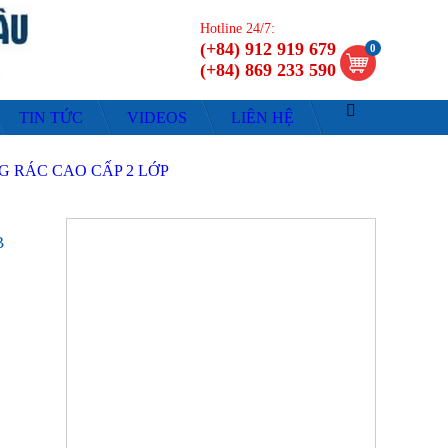
Hotline 24/7:
(+84) 912 919 679
0
(+84) 869 233 590
TIN TỨC
VIDEOS
LIÊN HỆ
 LỚP
6B