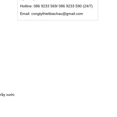
Hotline: 086 9233 569/ 086 9233 590 (24/7)
Email: congtythietbiachau@gmail.com
ết kế này
h hợp
văn
...