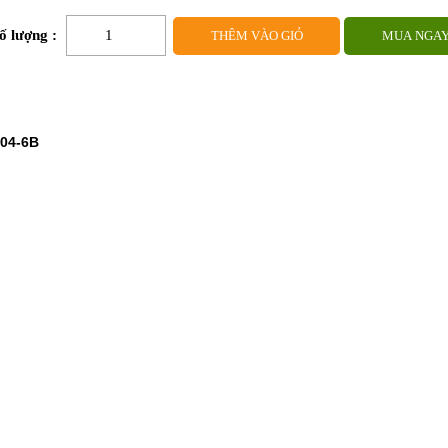
ượt xem:
1491
ố lượng :
04-6B
 khuẩn, chống bám vân tay
ựng rác, chân đế có viền bọc đệm chống trơn trượt và chống ồn, chống 
n đáy thùng trước các va chạm với sàn khi sử dụng.