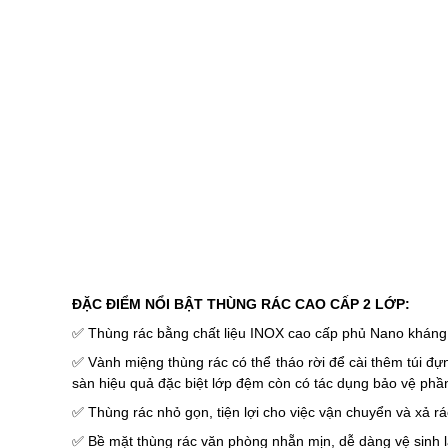
✅
Thùng rác nhỏ gọn, tiện lợi cho việc vận chuyển và xả rá
✅
Bề mặt thùng rác văn phòng nhẵn mịn, dễ dàng vệ sinh
✅ Cơ cấu thùng hai lớp giúp cố định và che khuất túi r
giúp bạn hoàn thành thao tác thay túi chỉ trong vòng 3 giây
✅ Miệng thùng rộng dễ dàng cho bạn có thể bỏ bất cứ loại
✅
Được thiết kế theo phong cách Châu Âu có kiểu dáng vô 
✅
Thùng rác CCKO tròn 2 lớp CCKO màu đen đặt phòng s
phòng, phòng khách sạn, phòng khách, thư viện, hội trườn
CHÚNG TÔI CAM KẾT:
• Chất lượng sản phẩm luôn tốt nhất
• Sản phẩm
hàng nhập khẩu
mới 100%
• Bán hàng đúng chất lượng như mô tả
• Tiêu chuẩn Châu Âu, thân thiện với môi trường.