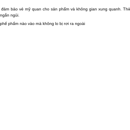
NFSJ5T
MSP :
TBA-GNFSJ5B
MSP :
uông cao cấp
Thùng rác vuông cao cấp màu
Thùng rác i
#GNFSJ5T
đen 5L #GNFSJ5B
đạp châ
hệ
Giá:
Liên hệ
Giá
ÀNG
ĐẶT HÀNG
CHÍNH SÁCH KHÁCH HÀNG
THỐNG KÊ T
Bảo hành đổi trả
Đang online:
Chính sách giao hàng
Trong ngày:
P HCM
Điều khoản giao dịch
Trong tuần:
Chính sách bảo mật thông tin