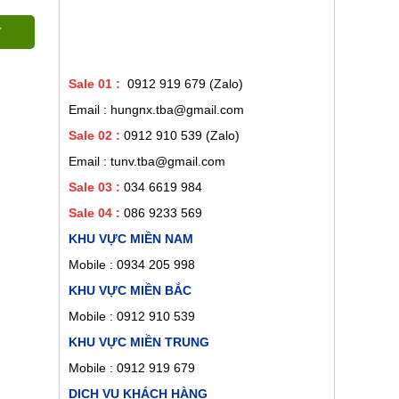
Sale 01
:
0912 919 679 (Zalo)
Email : hungnx.tba@gmail.com
Sale 02
:
0912 910 539
(Zalo)
Email : tunv.tba@gmail.com
Sale 03 :
034 6619 984
Sale 04 :
086 9233 569
KHU VỰC MIỀN NAM
Mobile :
0934 205 998
KHU VỰC MIỀN BẮC
Mobile : 0912 910 539
KHU VỰC MIỀN TRUNG
trầy xước
Mobile : 0912 919 679
DỊCH VỤ KHÁCH HÀNG