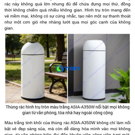
rác này không quá lớn nhưng đủ để chứa đựng mọi thứ, đồng
thời không chiếm quá nhiều không gian. Hình trụ tròn mang đến
vẻ mềm mại, không có sự cứng nhắc, tạo nên một sự thanh thoát
như một cơn gió nhẹ nhàng lướt qua mọi góc cạnh của không
gian.
Thùng rác hình trụ tròn màu trắng ASIA-A350W nổi bật mọi không
gian từ văn phòng, tòa nhà hay ngoài công cộng
Màu trắng tinh khôi của thùng rác ASIA-A350W không chỉ làm nổi
bật vẻ đẹp sáng sủa, mà còn dễ dàng hòa mình vào mọi không
gian, từ văn phòng hiện đại đến khuôn viên công viên tươi mát.