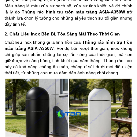
Màu trắng là màu của sự sạch sẽ, của sự tinh khiết, và đó chính
là lý do
Thùng rác hình trụ tròn màu trắng ASIA-A350W
trở
thành lựa chọn lý tưởng cho những ai yêu thích sự tối giản nhưng
đầy tinh tế.
2.
Chất Liệu Inox Bền Bỉ, Tỏa Sáng Mãi Theo Thời Gian
Chất liệu inox không gỉ là linh hồn của
Thùng rác hình trụ tròn
màu trắng ASIA-A350W
. Với độ bền vượt thời gian, inox không
chỉ giúp sản phẩm chống lại sự tấn công của thời gian, mà còn
giữ được vẻ sáng bóng, tinh khiết qua năm tháng. Thùng rác inox
này có khả năng chống ăn mòn, chống rỉ sét dưới mọi điều kiện
thời tiết, từ những cơn mưa dầm đến ánh nắng chói chang.