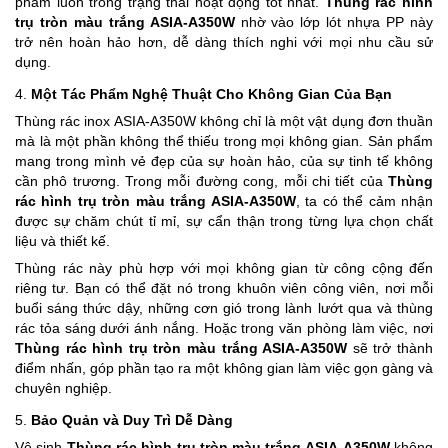
phẩm luôn trong trạng thái hoạt động tốt nhất.
Thùng rác hình
trụ tròn màu trắng ASIA-A350W
nhờ vào lớp lót nhựa PP này
trở nên hoàn hảo hơn, dễ dàng thích nghi với mọi nhu cầu sử
dụng.
4.
Một Tác Phẩm Nghệ Thuật Cho Không Gian Của Bạn
Thùng rác inox ASIA-A350W không chỉ là một vật dụng đơn thuần
mà là một phần không thể thiếu trong mọi không gian. Sản phẩm
mang trong mình vẻ đẹp của sự hoàn hảo, của sự tinh tế không
cần phô trương. Trong mỗi đường cong, mỗi chi tiết của
Thùng
rác hình trụ tròn màu trắng ASIA-A350W
, ta có thể cảm nhận
được sự chăm chút tỉ mỉ, sự cẩn thận trong từng lựa chọn chất
liệu và thiết kế.
Thùng rác này phù hợp với mọi không gian từ công cộng đến
riêng tư. Bạn có thể đặt nó trong khuôn viên công viên, nơi mỗi
buổi sáng thức dậy, những cơn gió trong lành lướt qua và thùng
rác tỏa sáng dưới ánh nắng. Hoặc trong văn phòng làm việc, nơi
Thùng rác hình trụ tròn màu trắng ASIA-A350W
sẽ trở thành
điểm nhấn, góp phần tạo ra một không gian làm việc gọn gàng và
chuyên nghiệp.
5.
Bảo Quản và Duy Trì Dễ Dàng
Vệ sinh
Thùng rác hình trụ tròn màu trắng ASIA-A350W
không