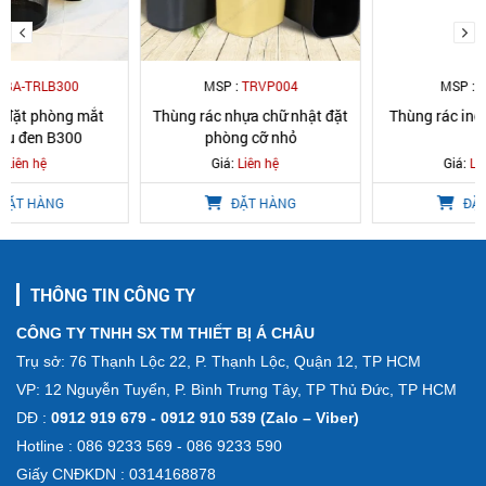
MSP :
TRVP004
MSP :
TRDC5L
Thùng rác nhựa chữ nhật đặt
Thùng rác inox đạp chân 5L
phòng cỡ nhỏ
Giá:
Liên hệ
Giá:
Liên hệ
ĐẶT HÀNG
ĐẶT HÀNG
THÔNG TIN CÔNG TY
CÔNG TY TNHH SX TM THIẾT BỊ Á CHÂU
Trụ sở: 76 Thạnh Lộc 22, P. Thạnh Lộc, Quận 12, TP HCM
VP: 12 Nguyễn Tuyển, P. Bình Trưng Tây, TP Thủ Đức, TP HCM
DĐ :
0912 919 679 - 0912 910 539 (Zalo – Viber)
Hotline : 086 9233 569 - 086 9233 590
Giấy CNĐKDN : 0314168878