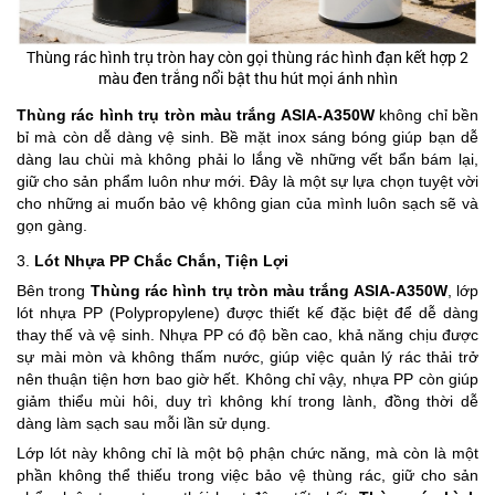
Thùng rác hình trụ tròn hay còn gọi thùng rác hình đạn kết hợp 2
màu đen trắng nổi bật thu hút mọi ánh nhìn
Thùng rác hình trụ tròn màu trắng ASIA-A350W
không chỉ bền
bỉ mà còn dễ dàng vệ sinh. Bề mặt inox sáng bóng giúp bạn dễ
dàng lau chùi mà không phải lo lắng về những vết bẩn bám lại,
giữ cho sản phẩm luôn như mới. Đây là một sự lựa chọn tuyệt vời
cho những ai muốn bảo vệ không gian của mình luôn sạch sẽ và
gọn gàng.
3.
Lót Nhựa PP Chắc Chắn, Tiện Lợi
Bên trong
Thùng rác hình trụ tròn màu trắng ASIA-A350W
, lớp
lót nhựa PP (Polypropylene) được thiết kế đặc biệt để dễ dàng
thay thế và vệ sinh. Nhựa PP có độ bền cao, khả năng chịu được
sự mài mòn và không thấm nước, giúp việc quản lý rác thải trở
nên thuận tiện hơn bao giờ hết. Không chỉ vậy, nhựa PP còn giúp
giảm thiểu mùi hôi, duy trì không khí trong lành, đồng thời dễ
dàng làm sạch sau mỗi lần sử dụng.
Lớp lót này không chỉ là một bộ phận chức năng, mà còn là một
phần không thể thiếu trong việc bảo vệ thùng rác, giữ cho sản