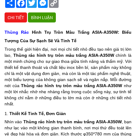
Share
Facebook
Twitter
Messenger
Copy
Link
CHI TIẾT
BÌNH LUẬN
Thùng Rác
Hình Trụ Tròn Màu Trắng ASIA-A350W: Biểu
Tượng Của Sự Sạch Sẽ Và Tinh Tế
Trong thế giới hiện đại, nơi mọi chi tiết nhỏ đều tạo nên giá trị lớn
lao,
Thùng rác hình trụ tròn màu trắng ASIA-A350W
chính là
một minh chứng cho sự giao thoa giữa tính năng và thẩm mỹ. Với
thiết kế thanh thoát và chất liệu inox bền bỉ, sản phẩm này không
chỉ là một vật dụng đơn giản, mà còn là một tác phẩm nghệ thuật,
một biểu tượng của không gian sạch sẽ và ngăn nắp. Mỗi đường
nét của
Thùng rác hình trụ tròn màu trắng ASIA-A350W
như
một lời nhắc nhở nhẹ nhàng rằng trong cuộc sống này, sự tinh tế
không chỉ nằm ở những điều to lớn mà còn ở những chi tiết nhỏ
nhất.
1.
Thiết Kế Tinh Tế, Đơn Giản
Nhìn vào
Thùng rác hình trụ tròn màu trắng ASIA-A350W
, bạn
như lạc vào một không gian thanh bình, nơi mọi thứ đều toát lên
vẻ đẹp hài hòa và đơn giản. Kích thước φ350*780 mm của thùng