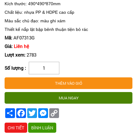
Kích thước: 490*490*870mm
Chất liệu: nhựa PP & HDPE cao cấp
Màu sắc chủ đạo: màu ghi xám
Thiết kế nắp lật bập bênh thuận tiện bỏ rác
Mã:
AF07313G
Giá:
Liên hệ
Lượt xem:
2783
Số lượng :
Share
Facebook
Twitter
Messenger
Copy
Link
CHI TIẾT
BÌNH LUẬN