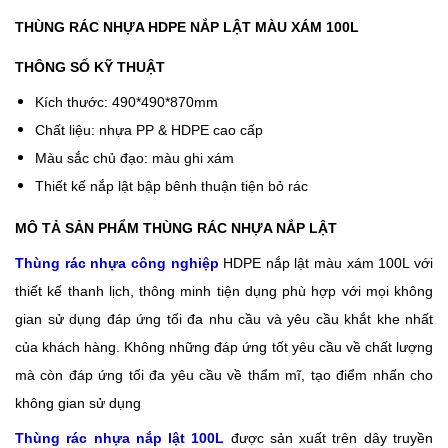
THÙNG RÁC NHỰA HDPE NẮP LẬT MÀU XÁM 100L
THÔNG SỐ KỸ THUẬT
Kích thước: 490*490*870mm
Chất liệu: nhựa PP & HDPE cao cấp
Màu sắc chủ đạo: màu ghi xám
Thiết kế nắp lật bập bênh thuận tiện bỏ rác
MÔ TẢ SẢN PHẨM
THÙNG RÁC NHỰA
NẮP LẬT
Thùng rác nhựa công nghiệp
HDPE nắp lật màu xám 100L với
thiết kế thanh lịch, thông minh tiện dụng phù hợp với mọi không
gian sử dụng đáp ứng tối đa nhu cầu và yêu cầu khắt khe nhất
của khách hàng. Không những đáp ứng tốt yêu cầu về chất lượng
mà còn đáp ứng tối đa yêu cầu về thẩm mĩ, tạo điểm nhấn cho
không gian sử dụng
Thùng rác nhựa nắp lật 100L
được sản xuất trên dây truyền