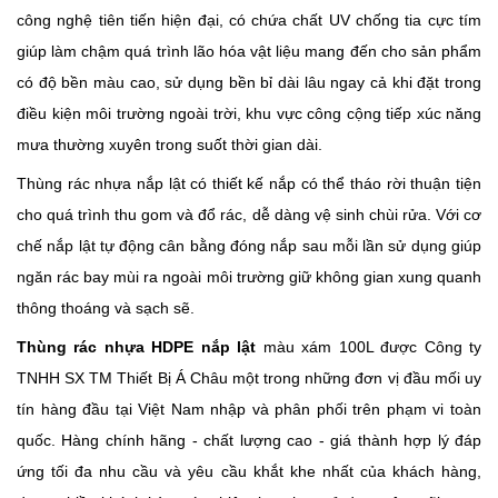
công nghệ tiên tiến hiện đại, có chứa chất UV chống tia cực tím
giúp làm chậm quá trình lão hóa vật liệu mang đến cho sản phẩm
có độ bền màu cao, sử dụng bền bỉ dài lâu ngay cả khi đặt trong
điều kiện môi trường ngoài trời, khu vực công cộng tiếp xúc năng
mưa thường xuyên trong suốt thời gian dài.
Thùng rác nhựa nắp lật có thiết kế nắp có thể tháo rời thuận tiện
cho quá trình thu gom và đổ rác, dễ dàng vệ sinh chùi rửa. Với cơ
chế nắp lật tự động cân bằng đóng nắp sau mỗi lần sử dụng giúp
ngăn rác bay mùi ra ngoài môi trường giữ không gian xung quanh
thông thoáng và sạch sẽ.
Thùng rác nhựa HDPE nắp lật
màu xám 100L được Công ty
TNHH SX TM Thiết Bị Á Châu một trong những đơn vị đầu mối uy
tín hàng đầu tại Việt Nam nhập và phân phối trên phạm vi toàn
quốc. Hàng chính hãng - chất lượng cao - giá thành hợp lý đáp
ứng tối đa nhu cầu và yêu cầu khắt khe nhất của khách hàng,