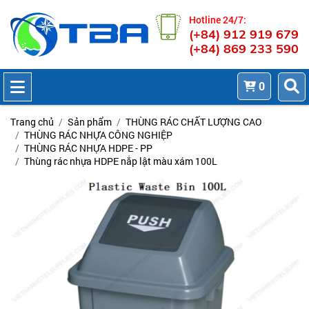
Hotline 24/7:
(+84) 912 919 679
(+84) 869 233 590
0
Trang chủ
Sản phẩm
THÙNG RÁC CHẤT LƯỢNG CAO
THÙNG RÁC NHỰA CÔNG NGHIỆP
THÙNG RÁC NHỰA HDPE - PP
Thùng rác nhựa HDPE nắp lật màu xám 100L