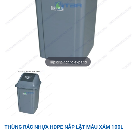
Tap or pinch to expand
THÙNG RÁC NHỰA HDPE NẮP LẬT MÀU XÁM 100L