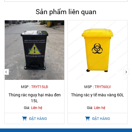
Sản phẩm liên quan
MSP :
TRYT15LĐ
MSP :
TRYT60LV
Thùng rác nguy hại màu đen
Thùng rác y tế màu vàng 60L
15L
Giá:
Liên hệ
Giá:
Liên hệ
ĐẶT HÀNG
ĐẶT HÀNG