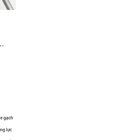
..
he gạch
ng lực