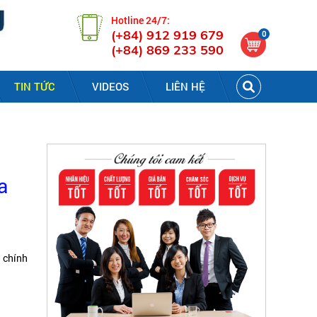
Hotline 24/7:
(+84) 912 919 679
0
(+84) 869 233 590
TIN TỨC
VIDEOS
LIÊN HỆ
a
g chính