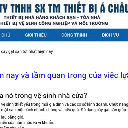
 CHỦ
GIỚI THIỆU
CÔNG TRÌNH
DỊCH VỤ
 cây gạt sàn tốt nhất hiện nay
ện nay và tầm quan trọng của việc lự
a nó trong vệ sinh nhà cửa?
 vệ sinh thiết yếu trong mỗi gia đình và các cơ sở kinh doanh. Chức năn
 bề mặt sàn một cách nhanh chóng và hiệu quả. Sử dụng cây gạt sàn giúp:
 lau bằng giẻ.
riển của nấm mốc và vi khuẩn.
 ngấm vào sàn.