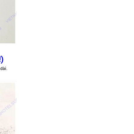
!)
 dài.