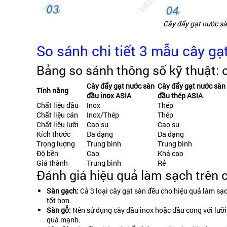
Cây đẩy gạt nước sà
So sánh chi tiết 3 mẫu cây gạ
Bảng so sánh thông số kỹ thuật: ch
Cây đẩy gạt nước sàn
Cây đẩy gạt nước sàn
Tính năng
đầu inox ASIA
đầu thép ASIA
Chất liệu đầu
Inox
Thép
Chất liệu cán
Inox/Thép
Thép
Chất liệu lưỡi
Cao su
Cao su
Kích thước
Đa dạng
Đa dạng
Trọng lượng
Trung bình
Trung bình
Độ bền
Cao
Khá cao
Giá thành
Trung bình
Rẻ
Đánh giá hiệu quả làm sạch trên c
Sàn gạch:
Cả 3 loại cây gạt sàn đều cho hiệu quả làm sạc
tốt hơn.
Sàn gỗ:
Nên sử dụng cây đầu inox hoặc đầu cong với lưỡi
quá mạnh.