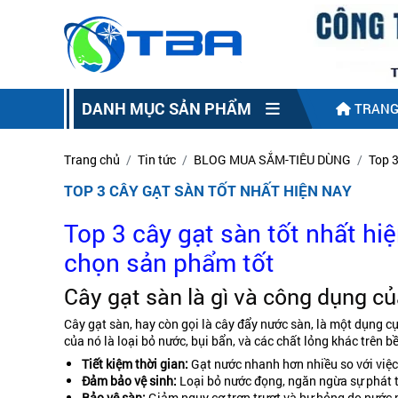
DANH MỤC SẢN PHẨM
TRANG
Trang chủ
Tin tức
BLOG MUA SẮM-TIÊU DÙNG
Top 3
TOP 3 CÂY GẠT SÀN TỐT NHẤT HIỆN NAY
Top 3 cây gạt sàn tốt nhất hi
chọn sản phẩm tốt
Cây gạt sàn là gì và công dụng củ
Cây gạt sàn, hay còn gọi là cây đẩy nước sàn, là một dụng cụ
của nó là loại bỏ nước, bụi bẩn, và các chất lỏng khác trên
Tiết kiệm thời gian:
Gạt nước nhanh hơn nhiều so với việc
Đảm bảo vệ sinh:
Loại bỏ nước đọng, ngăn ngừa sự phát t
Bảo vệ sàn:
Giảm nguy cơ trơn trượt và hư hỏng do nước