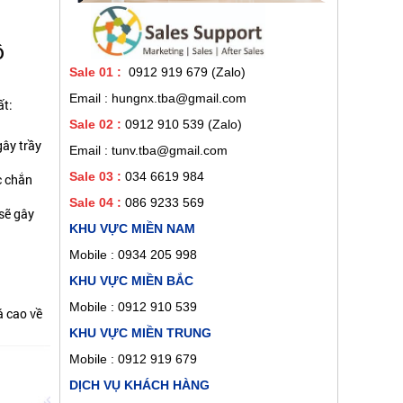
ộ
Sale 01
:
0912 919 679 (Zalo)
Email : hungnx.tba@gmail.com
ất:
Sale 02
:
0912 910 539
(Zalo)
gây trầy
Email : tunv.tba@gmail.com
Sale 03 :
034 6619 984
c chắn
Sale 04 :
086 9233 569
 sẽ gây
KHU VỰC MIỀN NAM
Mobile :
0934 205 998
KHU VỰC MIỀN BẮC
Mobile : 0912 910 539
á cao về
KHU VỰC MIỀN TRUNG
Mobile : 0912 919 679
DỊCH VỤ KHÁCH HÀNG