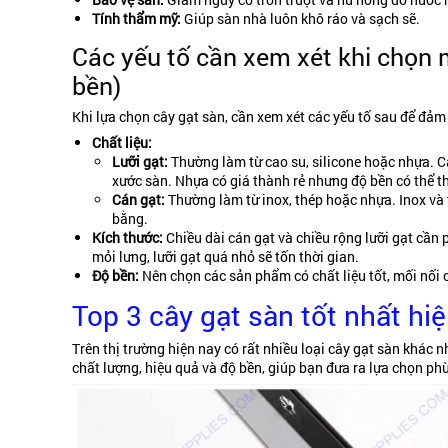
Tính thẩm mỹ:
Giúp sàn nhà luôn khô ráo và sạch sẽ.
Các yếu tố cần xem xét khi chọn m
bền)
Khi lựa chọn cây gạt sàn, cần xem xét các yếu tố sau để đả
Chất liệu:
Lưỡi gạt:
Thường làm từ cao su, silicone hoặc nhựa. Ca
xước sàn. Nhựa có giá thành rẻ nhưng độ bền có thể t
Cán gạt:
Thường làm từ inox, thép hoặc nhựa. Inox và
bằng.
Kích thước:
Chiều dài cán gạt và chiều rộng lưỡi gạt cần 
mỏi lưng, lưỡi gạt quá nhỏ sẽ tốn thời gian.
Độ bền:
Nên chọn các sản phẩm có chất liệu tốt, mối nối 
Top 3 cây gạt sàn tốt nhất hi
Trên thị trường hiện nay có rất nhiều loại cây gạt sàn khác 
chất lượng, hiệu quả và độ bền, giúp bạn đưa ra lựa chọn ph