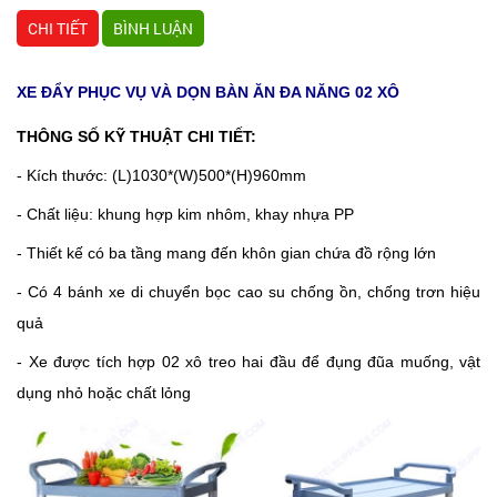
CHI TIẾT
BÌNH LUẬN
XE ĐẨY PHỤC VỤ VÀ DỌN BÀN ĂN ĐA NĂNG 02 XÔ
THÔNG SỐ KỸ THUẬT CHI TIẾT:
- Kích thước: (L)1030*(W)500*(H)960mm
- Chất liệu: khung hợp kim nhôm, khay nhựa PP
- Thiết kế có ba tầng mang đến khôn gian chứa đồ rộng lớn
- Có 4 bánh xe di chuyển bọc cao su chống ồn, chống trơn hiệu
quả
- Xe được tích hợp 02 xô treo hai đầu để đụng đũa muống, vật
dụng nhỏ hoặc chất lỏng