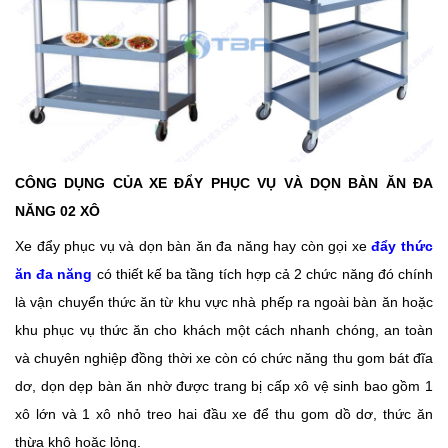
CÔNG DỤNG CỦA XE ĐẨY PHỤC VỤ VÀ DỌN BÀN ĂN ĐA
NĂNG 02 XÔ
Xe đẩy phục vụ và dọn bàn ăn đa năng hay còn gọi xe
đẩy thức
ăn đa năng
có thiết kế ba tầng tích hợp cả 2 chức năng đó chính
là vận chuyển thức ăn từ khu vực nhà phếp ra ngoài bàn ăn hoặc
khu phục vụ thức ăn cho khách một cách nhanh chóng, an toàn
và chuyên nghiệp đồng thời xe còn có chức năng thu gom bát đĩa
dơ, dọn dẹp bàn ăn nhờ được trang bị cấp xô vệ sinh bao gồm 1
xô lớn và 1 xô nhỏ treo hai đầu xe để thu gom dồ dơ, thức ăn
thừa khô hoặc lỏng.