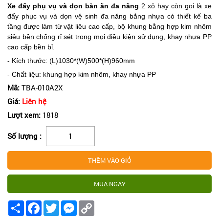
Xe đẩy phụ vụ và dọn bàn ăn đa năng
2 xô hay còn gọi là xe
đẩy phục vụ và dọn vệ sinh đa năng bằng nhựa có thiết kế ba
tầng được làm từ vật liêu cao cấp, bộ khung bằng hợp kim nhôm
siêu bền chống rỉ sét trong mọi điều kiện sử dụng, khay nhựa PP
cao cấp bền bỉ.
- Kích thước: (L)1030*(W)500*(H)960mm
- Chất liệu: khung hợp kim nhôm, khay nhựa PP
Mã:
TBA-010A2X
Giá:
Liên hệ
Lượt xem:
1818
Số lượng :
Share
Facebook
Twitter
Messenger
Copy
Link