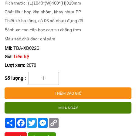
Kích thước: (L)1040*(W)460*(H)910mm
Chất liệu: hợp kim nhôm, khay nhựa PP
Thiết ké ba tầng, có 06 xô nhựa đựng đồ
Bánh xe cao cấp bọc cao su chống trơn
Màu sắc chủ đạo: ghi xám
Mã:
TBA-XD022G
Giá:
Liên hệ
Lượt xem:
2070
Số lượng :
Share
Facebook
Twitter
Messenger
Copy
Link