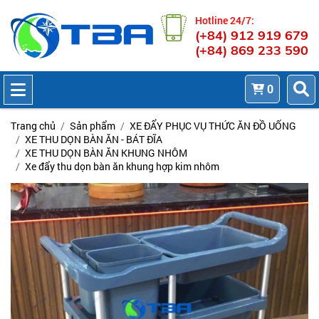
Hotline 24/7:
(+84) 912 919 679
(+84) 869 233 590
0
Trang chủ
Sản phẩm
XE ĐẨY PHỤC VỤ THỨC ĂN ĐỒ UỐNG
XE THU DỌN BÀN ĂN - BÁT ĐĨA
XE THU DỌN BÀN ĂN KHUNG NHÔM
Xe đẩy thu dọn bàn ăn khung hợp kim nhôm