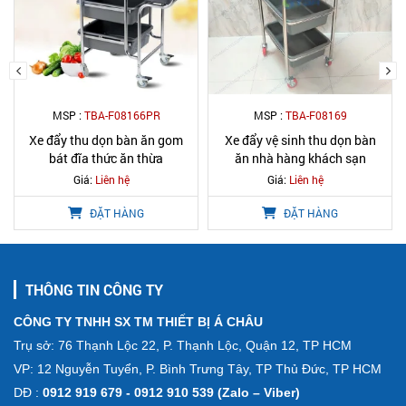
MSP :
TBA-F08166PR
MSP :
TBA-F08169
Xe đẩy thu dọn bàn ăn gom
Xe đẩy vệ sinh thu dọn bàn
bát đĩa thức ăn thừa
ăn nhà hàng khách sạn
Giá:
Liên hệ
Giá:
Liên hệ
ĐẶT HÀNG
ĐẶT HÀNG
THÔNG TIN CÔNG TY
CÔNG TY TNHH SX TM THIẾT BỊ Á CHÂU
Trụ sở: 76 Thạnh Lộc 22, P. Thạnh Lộc, Quận 12, TP HCM
VP: 12 Nguyễn Tuyển, P. Bình Trưng Tây, TP Thủ Đức, TP HCM
DĐ :
0912 919 679 - 0912 910 539 (Zalo – Viber)