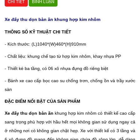
CHI TIẾT
BÌNH LUẬN
Xe đẩy thu dọn bàn ăn khung hợp kim nhôm
THÔNG SỐ KỸ THUẬT CHI TIẾT
- Kích thước: (L)1040*(W)460*(H)910mm
- Chất liệu: khung chế tạo từ hợp kim nhôm, khay nhựa PP
- Thiết ké ba tầng, có 06 xô nhựa đựng đồ riêng biệt
- Bánh xe cao cấp bọc cao su chống trơn, chống ồn và trầy xước
sàn
ĐẶC ĐIỂM NỔI BẬT CỦA SẢN PHẨM
Xe đẩy thu dọn bàn ăn
khung hợp kim nhôm có thiết kế cao cấp
sang trọng phù hợp với hầu hết mọi không gian sử dụng ngay cả
ở những nơi có không gian chật hẹp. Xe với thiết kế có 3 tầng và
6 xô đựng đồ mang đến không gian chứa đồ rông lớn, dễ dàng