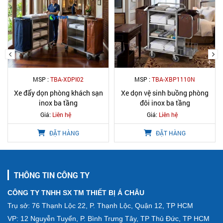
MSP :
TBA-XDPI02
MSP :
TBA-XBP1110N
Xe đẩy dọn phòng khách sạn
Xe dọn vệ sinh buồng phòng
inox ba tầng
đôi inox ba tầng
Giá:
Liên hệ
Giá:
Liên hệ
ĐẶT HÀNG
ĐẶT HÀNG
THÔNG TIN CÔNG TY
CÔNG TY TNHH SX TM THIẾT BỊ Á CHÂU
Trụ sở: 76 Thạnh Lộc 22, P. Thạnh Lộc, Quận 12, TP HCM
VP: 12 Nguyễn Tuyển, P. Bình Trưng Tây, TP Thủ Đức, TP HCM