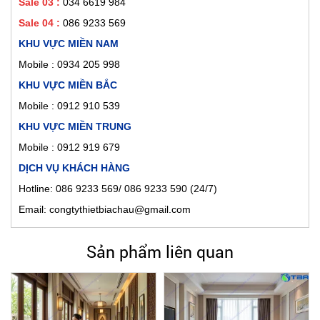
Sale 03 :
034 6619 984
Sale 04 :
086 9233 569
KHU VỰC MIỀN NAM
Mobile :
0934 205 998
KHU VỰC MIỀN BẮC
Mobile : 0912 910 539
KHU VỰC MIỀN TRUNG
Mobile : 0912 919 679
DỊCH VỤ KHÁCH HÀNG
Hotline: 086 9233 569/ 086 9233 590 (24/7)
Email: congtythietbiachau@gmail.com
Sản phẩm liên quan