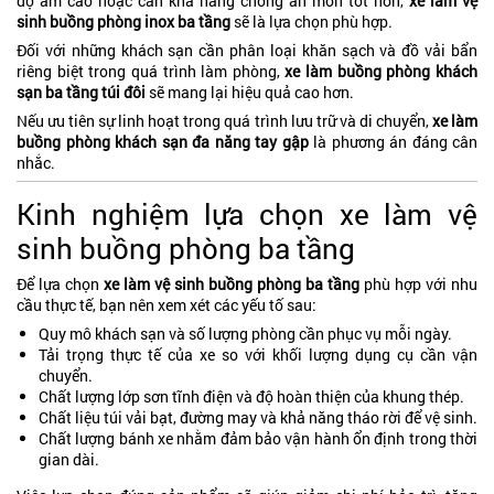
độ ẩm cao hoặc cần khả năng chống ăn mòn tốt hơn,
xe làm vệ
sinh buồng phòng inox ba tầng
sẽ là lựa chọn phù hợp.
Đối với những khách sạn cần phân loại khăn sạch và đồ vải bẩn
riêng biệt trong quá trình làm phòng,
x
e làm buồng phòng khách
sạn ba tầng túi đôi
sẽ mang lại hiệu quả cao hơn.
Nếu ưu tiên sự linh hoạt trong quá trình lưu trữ và di chuyển,
xe làm
buồng phòng khách sạn đa năng
tay gập
là phương án đáng cân
nhắc.
Kinh nghiệm lựa chọn xe làm vệ
sinh buồng phòng ba tầng
Để lựa chọn
xe làm vệ sinh buồng phòng ba tầng
phù hợp với nhu
cầu thực tế, bạn nên xem xét các yếu tố sau:
Quy mô khách sạn và số lượng phòng cần phục vụ mỗi ngày.
Tải trọng thực tế của xe so với khối lượng dụng cụ cần vận
chuyển.
Chất lượng lớp sơn tĩnh điện và độ hoàn thiện của khung thép.
Chất liệu túi vải bạt, đường may và khả năng tháo rời để vệ sinh.
Chất lượng bánh xe nhằm đảm bảo vận hành ổn định trong thời
gian dài.