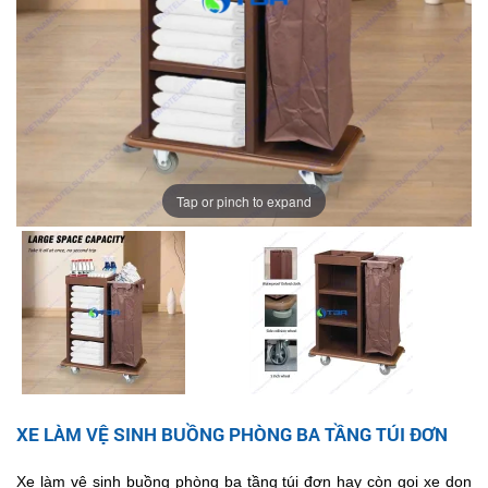
Tap or pinch to expand
XE LÀM VỆ SINH BUỒNG PHÒNG BA TẦNG TÚI ĐƠN
Xe làm vệ sinh buồng phòng ba tầng túi đơn hay còn gọi xe dọn