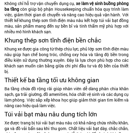
Không chỉ hỗ trợ vận chuyển dụng cụ,
xe làm vệ sinh buồng phòng
ba tầng
còn giúp bộ phận Housekeeping chuẩn hóa quy trình làm
việc, giảm thời gian di chuyển và nâng cao hiệu quả vận hành. Với
thiết kế khung thép sơn tĩnh điện màu nâu kết hợp túi vải bạt đồng
màu, sản phẩm mang đến sự bền bỉ và tính thẩm mỹ phù hợp với
nhiều mô hình khách sạn.
Khung thép sơn tĩnh điện bền chắc
Khung xe được gia công từ thép chịu lực, phủ lớp sơn tĩnh điện màu
nâu giúp hạn chế bong tróc, chống oxy hóa và tăng độ bền trong
điều kiện sử dụng thường xuyên. Đây là lựa chọn phù hợp cho các
khách sạn muốn cân bằng giữa chi phí đầu tư và độ bền của thiết
bị.
Thiết kế ba tầng tối ưu không gian
Ba tầng chứa đồ rộng rãi giúp nhân viên dễ dàng phân chia khăn
sạch, ga trải giường, đồ amenities, hóa chất vệ sinh và các dụng cụ
làm phòng. Việc sắp xếp khoa học giúp giảm thời gian tìm kiếm và
nâng cao hiệu quả làm việc.
Túi vải bạt màu nâu dung tích lớn
Xe được trang bị túi vải bạt màu nâu có khả năng chứa nhiều khăn,
ga và đồ vải bẩn sau khi thu gom. Chất liệu vải bạt dày, chắc chắn,