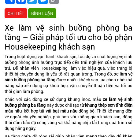
Link
CHI TIẾT
BÌNH LUẬN
Xe làm vệ sinh buồng phòng ba
tầng – Giải pháp tối ưu cho bộ phận
Housekeeping khách sạn
Trong hoạt động vận hành khách sạn, tốc độ và chất lượng vệ sinh
buồng phòng ảnh hưởng trực tiếp đến trải nghiệm của khách lưu
trú. Để nhân viên Housekeeping làm việc hiệu quả, việc trang bị
thiết bị chuyên dụng là yếu tố rất quan trọng. Trong đó,
xe làm vệ
sinh buồng phòng ba tầng
được nhiều khách sạn lựa chọn nhờ khả
năng sắp xếp dụng cụ khoa học, vận chuyển thuận tiện và tối ưu
thời gian làm phòng.
Khác với các dòng xe sử dụng khung inox, mẫu
xe làm vệ sinh
buồng phòng ba tầng
này được chế tạo từ
khung thép sơn tĩnh điện
màu nâu
, kết hợp
túi vải bạt màu nâu
đồng bộ. Thiết kế mang đến
vẻ ngoài chuyên nghiệp, phù hợp với không gian khách sạn, đồng
thời đảm bảo độ cứng vững và khả năng chịu tải trong quá trình sử
dụng hằng ngày.
Ba tầng chứa đồ rộng rãi giúp nhân viên mang theo đầy đủ khăn