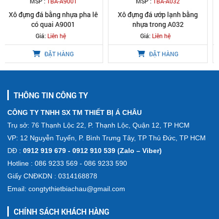
MSP :
TBA-A032
MSP :
TBA-A2001
Xô đựng đá ướp lạnh bằng
Xô đá ướp rượu inox cao cấp
nhựa trong A032
A2001
Giá:
Liên hệ
Giá:
Liên hệ
ĐẶT HÀNG
ĐẶT HÀNG
THÔNG TIN CÔNG TY
CÔNG TY TNHH SX TM THIẾT BỊ Á CHÂU
Trụ sở: 76 Thạnh Lộc 22, P. Thạnh Lộc, Quận 12, TP HCM
VP: 12 Nguyễn Tuyển, P. Bình Trưng Tây, TP Thủ Đức, TP HCM
DĐ :
0912 919 679 - 0912 910 539 (Zalo – Viber)
Hotline : 086 9233 569 - 086 9233 590
Giấy CNĐKDN : 0314168878
Email: congtythietbiachau@gmail.com
CHÍNH SÁCH KHÁCH HÀNG