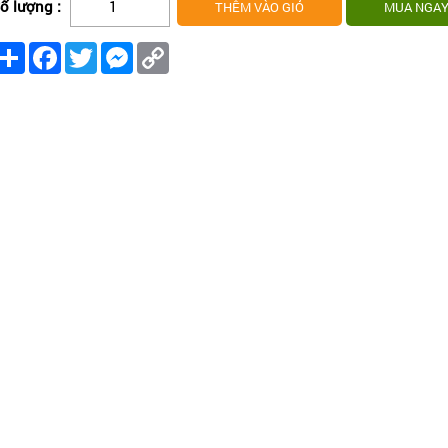
ố lượng :
Share
Facebook
Twitter
Messenger
Copy
Link