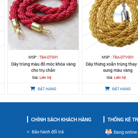
DT001
MSP :
TBA-DTV001
MSP :
móc khóa vàng
Dây thừng xoắn trùng thay thế bổ
Dây nhung t
chắn
sung màu vàng
trắng 
hệ
Giá:
Liên hệ
Giá
HÀNG
ĐẶT HÀNG
CHÍNH SÁCH KHÁCH HÀNG
THỐNG KÊ T
Bảo hành đổi trả
Đang online: