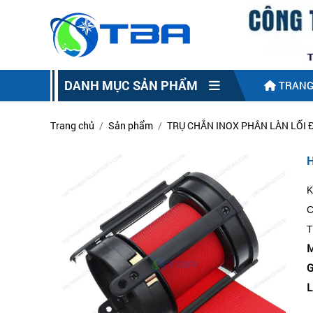
DANH MỤC SẢN PHẨM
TRANG
Trang chủ
Sản phẩm
TRỤ CHẮN INOX PHÂN LÀN LỐI Đ
K
C
T
M
G
L