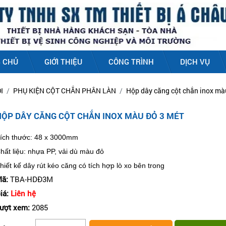
 CHỦ
GIỚI THIỆU
CÔNG TRÌNH
DỊCH VỤ
I
PHỤ KIỆN CỘT CHẮN PHÂN LÀN
Hộp dây căng cột chắn inox mà
HỘP DÂY CĂNG CỘT CHẮN INOX MÀU ĐỎ 3 MÉT
ích thước: 48 x 3000mm
hất liệu: nhựa PP, vải dù màu đỏ
hiết kế dây rút kéo căng có tích hợp lò xo bên trong
ã:
TBA-HDĐ3M
iá:
Liên hệ
ượt xem:
2085