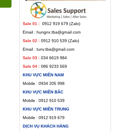
Sale 01
:
0912 919 679 (Zalo)
Email : hungnx.tba@gmail.com
Sale 02
:
0912 910 539
(Zalo)
Email : tunv.tba@gmail.com
Sale 03 :
034 6619 984
Sale 04 :
086 9233 569
KHU VỰC MIỀN NAM
Mobile :
0934 205 998
KHU VỰC MIỀN BẮC
Mobile : 0912 910 539
KHU VỰC MIỀN TRUNG
Mobile : 0912 919 679
DỊCH VỤ KHÁCH HÀNG