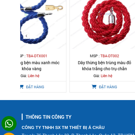
MSP :
TBA-DT002
MSP :
TBA-
nh móc
Dây thừng bện trùng màu đỏ
Dây trùng màu đỏ 
khóa trắng cho trụ chắn
cho trụ 
Giá:
Liên hệ
Giá:
Liên 
ĐẶT HÀNG
ĐẶT 
THÔNG TIN CÔNG TY
CÔNG TY TNHH SX TM THIẾT BỊ Á CHÂU