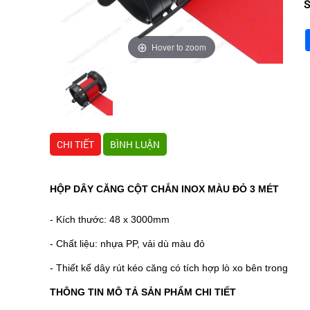
S
Hover to zoom
CHI TIẾT
BÌNH LUẬN
HỘP DÂY CĂNG CỘT CHẮN INOX MÀU ĐỎ 3 MÉT
- Kích thước: 48 x 3000mm
- Chất liệu: nhựa PP, vải dù màu đỏ
- Thiết kế dây rút kéo căng có tích hợp lò xo bên trong
THÔNG TIN MÔ TẢ SẢN PHẨM CHI TIẾT