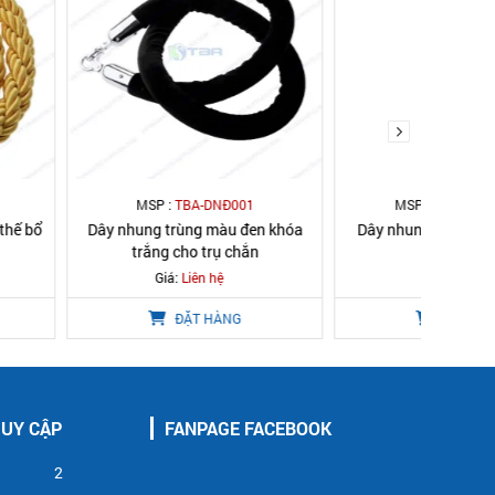
TBA-DNĐ001
MSP :
TBA-DNĐKV001
rùng màu đen khóa
Dây nhung trùng màu đen móc
Dây n
cho trụ chắn
khóa vàng
khó
:
Liên hệ
Giá:
Liên hệ
ĐẶT HÀNG
ĐẶT HÀNG
RUY CẬP
FANPAGE FACEBOOK
2