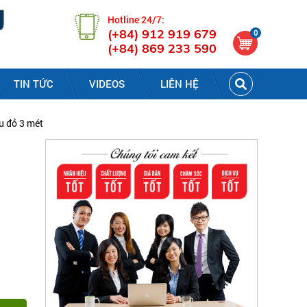
Hotline 24/7:
(+84) 912 919 679
0
(+84) 869 233 590
TIN TỨC
VIDEOS
LIÊN HỆ
u đỏ 3 mét