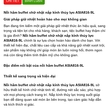
CHI TIẾT
BÌNH LUẬN
Nồi hâm buffet chữ nhật nắp kính thủy lực ASIA816-9L
Giải pháp giữ nhiệt hoàn hảo cho mọi không gian
Bạn đang tìm kiếm một giải pháp giữ nhiệt thức ăn hiệu quả, sang
trọng và tiện lợi cho nhà hàng, khách sạn, tiệc buffet hay thậm chí
là gia đình?
Nồi hâm buffet chữ nhật nắp kính thủy lực
ASIA816-9L
chính là sự lựa chọn hoàn hảo dành cho bạn. Với
thiết kế hiện đại, chất liệu cao cấp và khả năng giữ nhiệt vượt trội,
sản phẩm này không chỉ giúp món ăn luôn nóng hổi, thơm ngon
mà còn tăng thêm tính thẩm mỹ cho không gian.
Đặc điểm nổi bật của nồi hâm buffet ASIA816-9L
Thiết kế sang trọng và hiện đại
Nồi hâm buffet chữ nhật nắp kính thủy lực ASIA816-9L
sở
hữu thiết kế hình chữ nhật tinh tế, đường nét sắc sảo, phù hợp
với mọi phong cách trang trí. Nắp kính thủy lực trong suốt giúp
bạn dễ dàng quan sát món ăn bên trong, tạo cảm giác hấp dẫn
và kích thích vị giác.