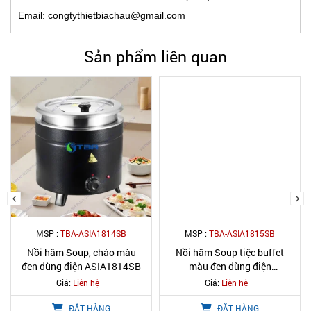
Email: congtythietbiachau@gmail.com
Sản phẩm liên quan
MSP :
TBA-ASIA1814SB
MSP :
TBA-ASIA1815SB
Nồi hâm Soup, cháo màu
Nồi hâm Soup tiệc buffet
đen dùng điện ASIA1814SB
màu đen dùng điện
ASIA1815SB
Giá:
Liên hệ
Giá:
Liên hệ
ĐẶT HÀNG
ĐẶT HÀNG