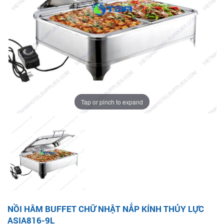
Tap or pinch to expand
NỒI HÂM BUFFET CHỮ NHẬT NẮP KÍNH THỦY LỰC
ASIA816-9L